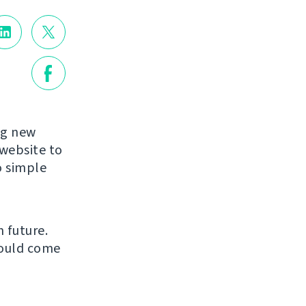
ng new
website to
o simple
 future.
could come