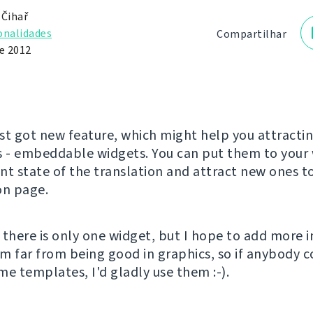
 Čihař
onalidades
Compartilhar
de 2012
st got new feature, which might help you attracti
s - embeddable widgets. You can put them to your 
nt state of the translation and attract new ones t
on page.
 there is only one widget, but I hope to add more in
m far from being good in graphics, so if anybody 
me templates, I'd gladly use them :-).