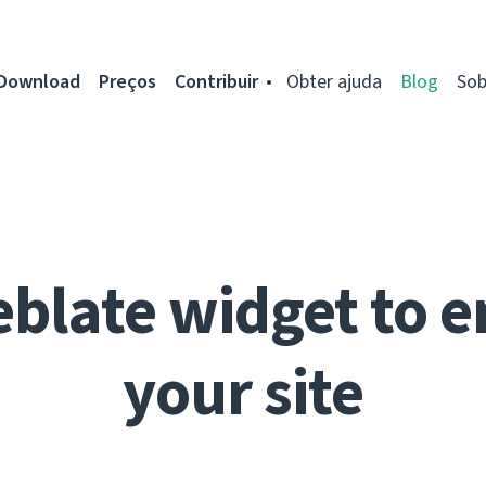
Download
Preços
Contribuir
Obter ajuda
Blog
Sob
blate widget to e
your site