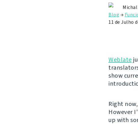
Michal
Blog
→
Funci
11 de Julho 
Weblate
ju
translator
show curre
introducti
Right now,
However I'
up with so