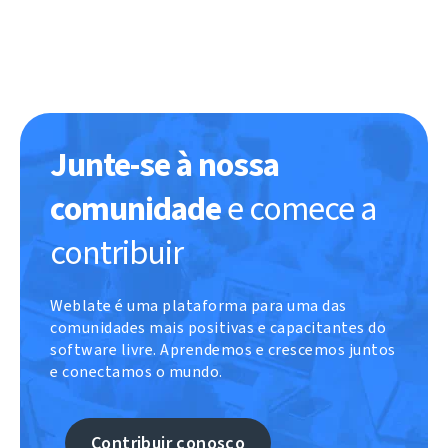
Junte-se à nossa
comunidade
e comece a
contribuir
Weblate é uma plataforma para uma das
comunidades mais positivas e capacitantes do
software livre. Aprendemos e crescemos juntos
e conectamos o mundo.
Contribuir conosco