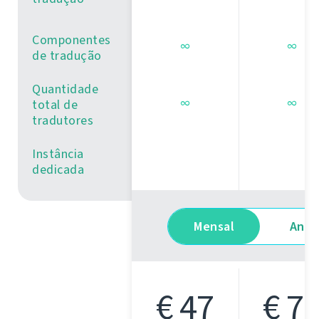
Componentes
∞
∞
de tradução
Quantidade
∞
∞
total de
tradutores
Instância
dedicada
Mensal
Anua
€ 47
€ 7