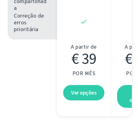
compartilhad
a
Correção de
erros
prioritária
A partir de
A par
€ 39
€ 
POR MÊS
POR
Ver opções
V
opç