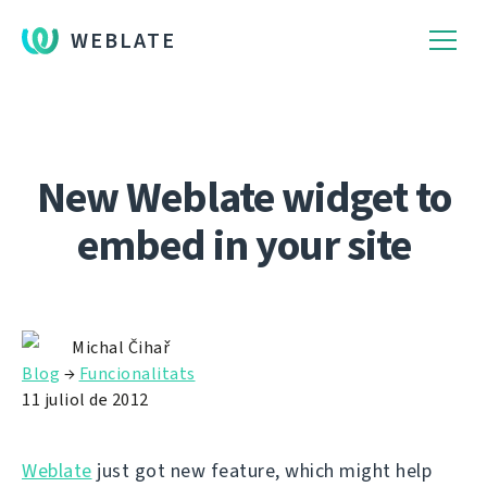
WEBLATE
New Weblate widget to
embed in your site
Michal Čihař
Blog
→
Funcionalitats
11 juliol de 2012
Weblate
just got new feature, which might help