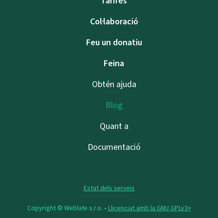
Tarifes
Col·laboració
Feu un donatiu
Feina
Obtén ajuda
Blog
Quant a
Documentació
Estat dels serveis
Copyright © Weblate s.r.o. •
Llicenciat amb la GNU GPLv3+