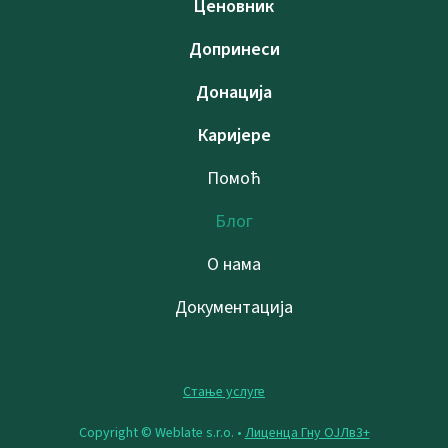
Ценовник
Допринеси
Донација
Каријере
Помоћ
Блог
О нама
Документација
Стање услуге
Copyright © Weblate s.r.o. •
Лиценца Гну ОЈЛв3+