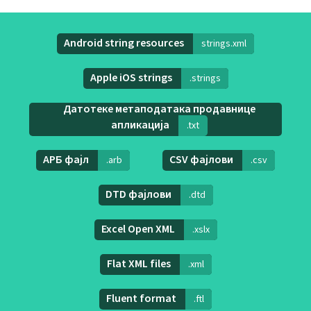
Android string resources
strings.xml
Apple iOS strings
.strings
Датотеке метаподатака продавнице
апликација
.txt
АРБ фајл
CSV фајлови
.arb
.csv
DTD фајлови
.dtd
Excel Open XML
.xslx
Flat XML files
.xml
Fluent format
.ftl