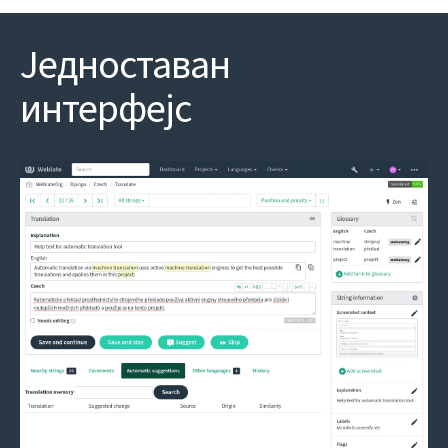
Једноставан
интерфејс