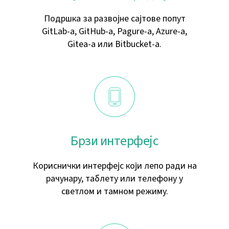
Подршка за развојне сајтове попут
GitLab-а, GitHub-а, Pagure-а, Azure-а,
Gitea-а или Bitbucket-а.
Брзи интерфејс
Кориснички интерфејс који лепо ради на
рачунару, таблету или телефону у
светлом и тамном режиму.