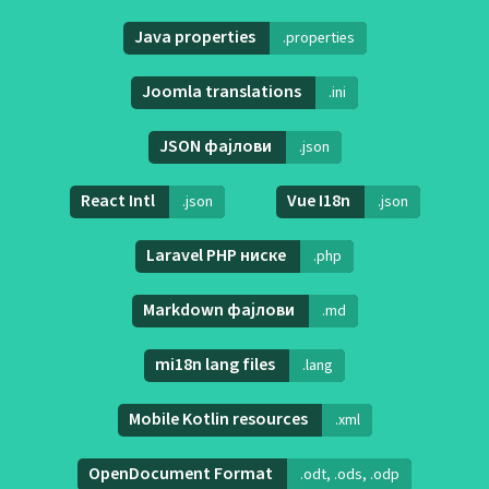
Java properties
.properties
Joomla translations
.ini
JSON фајлови
.json
React Intl
Vue I18n
.json
.json
Laravel PHP ниске
.php
Markdown фајлови
.md
mi18n lang files
.lang
Mobile Kotlin resources
.xml
OpenDocument Format
.odt, .ods, .odp