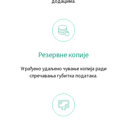
додацима.
Резервне копије
Уграђено удаљено чување копија ради
спречавања губитка података.