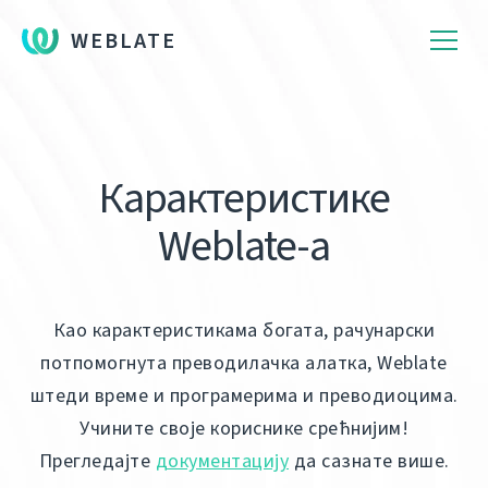
WEBLATE
Карактеристике
Weblate-a
Као карактеристикама богата, рачунарски
потпомогнута преводилачка алатка, Weblate
штеди време и програмерима и преводиоцима.
Учините своје кориснике срећнијим!
Прегледајте
документацију
да сазнате више.