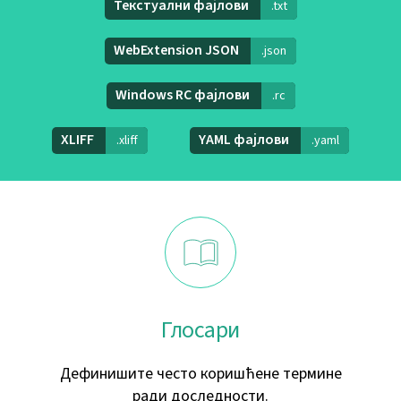
Текстуални фајлови
.txt
WebExtension JSON
.json
Windows RC фајлови
.rc
XLIFF
YAML фајлови
.xliff
.yaml
Глосари
Дефинишите често коришћене термине
ради доследности.