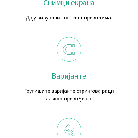
Снимци екрана
Дају визуални контекст преводима.
Варијанте
Групишите варијанте стрингова ради
лакшег превођења.