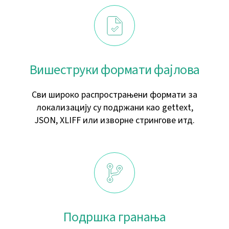
Вишеструки формати фајлова
Сви широко распрострањени формати за
локализацију су подржани као gettext,
JSON, XLIFF или изворне стрингове итд.
Подршка гранања