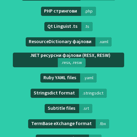
PHP стрингови
.php
Qt Linguist .ts
.ts
ResourceDictionary фајлови
.xaml
.NET ресурсни фајлови (RESX, RESW)
.resx, .resw
Ruby YAML files
.yaml
Stringsdict format
.stringsdict
Subtitle files
.srt
TermBase eXchange format
.tbx