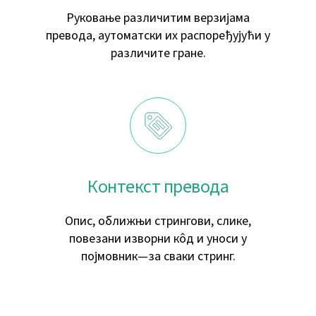
Руковање различитим верзијама
превода, аутоматски их распоређујући у
различите гране.
Контекст превода
Опис, оближњи стрингови, слике,
повезани изворни кôд и уноси у
појмовник—за сваки стринг.