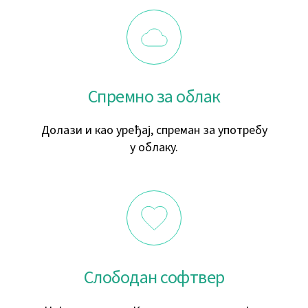
Спремно за облак
Долази и као уређај, спреман за употребу
у облаку.
Слободан софтвер