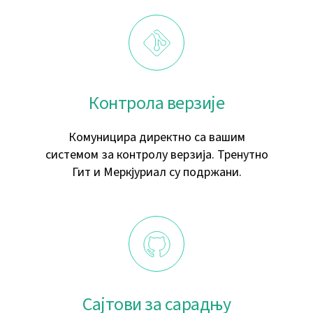
Контрола верзије
Комуницира директно са вашим
системом за контролу верзија. Тренутно
Гит и Меркјуриал су подржани.
Сајтови за сарадњу