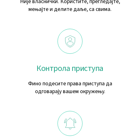
Није власнички. Користите, прегледајте,
мењајте и делите даље, са свима.
Контрола приступа
Фино подесите права приступа да
одговарају вашем окружењу.