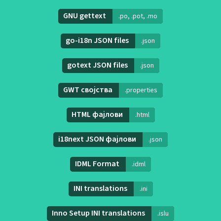
GNU gettext
.po, .pot, .mo
go-i18n JSON files
.json
gotext JSON files
.json
GWT својства
.properties
HTML фајлови
.html
i18next JSON фајлови
.json
IDML Format
.idml
INI translations
.ini
Inno Setup INI translations
.islu