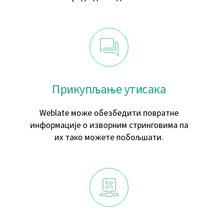
Прикупљање утисака
Weblate може обезбедити повратне
информације о изворним стринговима па
их тако можете побољшати.