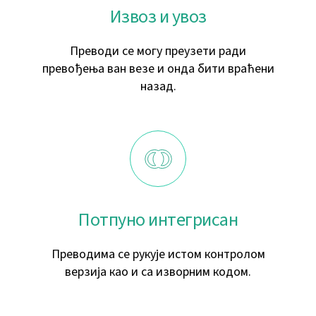
Извоз и увоз
Преводи се могу преузети ради
превођења ван везе и онда бити враћени
назад.
Потпуно интегрисан
Преводима се рукује истом контролом
верзија као и са изворним кодом.