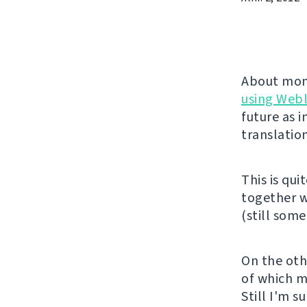
About mont
using Webl
future as 
translation
This is qu
together w
(still som
On the oth
of which mo
Still I'm s