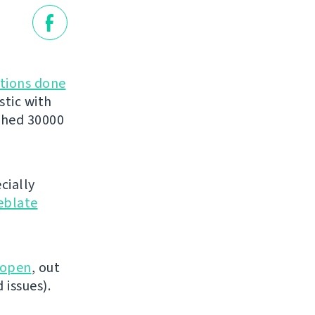
ations done
stic with
ched 30000
cially
Weblate
 open
, out
 issues).