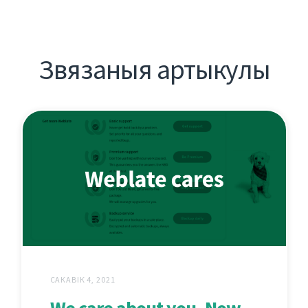
Звязаныя артыкулы
САКАВІК 4, 2021