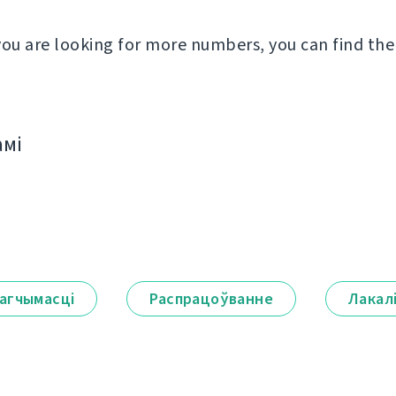
you are looking for more numbers, you can find th
амі
агчымасці
Распрацоўванне
Лакал