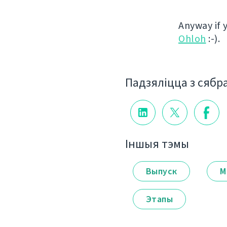
Anyway if 
Ohloh
:-).
Падзяліцца з сябр
Іншыя тэмы
Выпуск
М
Этапы