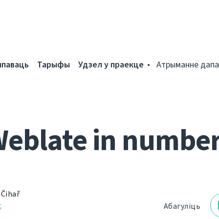
мпаваць
Тарыфы
Удзел у праекце
Атрыманне дапа
eblate in numbe
 Čihař
с
Абагуліць