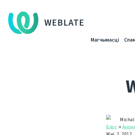
WEBLATE
Магчымасці
Спа
W
Michal
Блог
→
Анон
Жні. 2, 2012