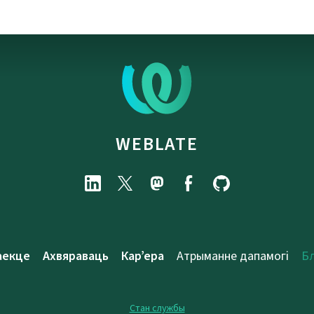
WEBLATE
аекце
Ахвяраваць
Кар’ера
Атрыманне дапамогі
Б
Стан службы