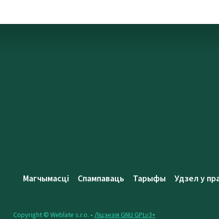
Магчымасці
Спампаваць
Тарыфы
Удзел у пр
Copyright © Weblate s.r.o. •
Ліцэнзія GNU GPLv3+