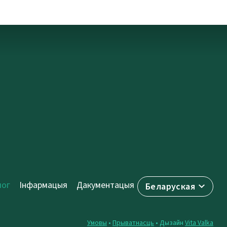
лог
Інфармацыя
Дакументацыя
Беларуская
Умовы
•
Прыватнасць
• Дызайн
Vita Valka