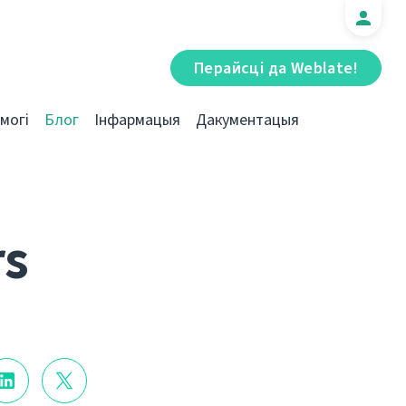
Перайсці да Weblate!
могі
Блог
Інфармацыя
Дакументацыя
rs