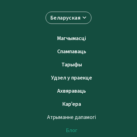
Беларуская
Магчымасці
Спампаваць
Тарыфы
Удзел у праекце
Ахвяраваць
Кар’ера
Атрыманне дапамогі
Блог