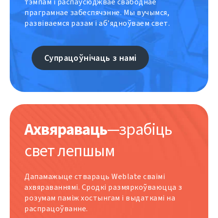
тэмпам і распаўсюджвае свабоднае
праграмнае забеспячэнне. Мы вучымся,
развіваемся разам і аб’ядноўваем свет.
Супрацоўнічаць з намі
Ахвяраваць
—зрабіць
свет лепшым
Дапамажыце ствараць Weblate сваімі
ахвяраваннямі. Сродкі размяркоўваюцца з
розумам паміж хостынгам і выдаткамі на
распрацоўванне.