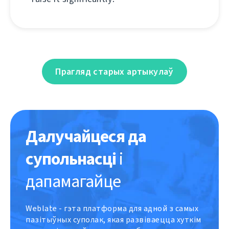
Прагляд старых артыкулаў
Далучайцеся да
супольнасці
і
дапамагайце
Weblate - гэта платформа для адной з самых
пазітыўных суполак, якая развіваецца хуткім