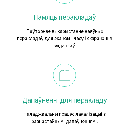
Памяць перакладаў
Паўторнае выкарыстанне наяўных
перакладаў для эканоміі часу і скарачэння
выдаткаў.
Дапаўненні для перакладу
Наладжвальны працэс лакалізацыі з
разнастайнымі дапаўненнямі.