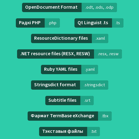
OpenDocument Format
.odt, .ods, .odp
Радкі PHP
Qt Linguist .ts
.php
.ts
ResourceDictionary files
.xaml
.NET resource files (RESX, RESW)
.resx, .resw
Ruby YAML files
.yaml
Stringsdict format
.stringsdict
Subtitle files
.srt
Фармат TermBase eXchange
.tbx
Тэкставыя файлы
.txt