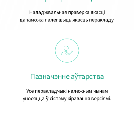
Наладжвальная праверка якасці
дапаможа палепшыць якасць перакладу.
Пазначэнне аўтарства
Усе перакладчыкі належным чынам
уносяцца ў сістэму кіравання версіямі.