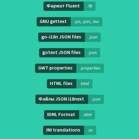
Фармат Fluent
.ftl
GNU gettext
.po, .pot, .mo
go-i18n JSON files
.json
gotext JSON files
.json
GWT properties
.properties
HTML files
.html
Файлы JSON i18next
.json
IDML Format
.idml
INI translations
.ini