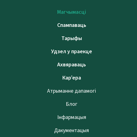
Магчымасці
Спампаваць
Тарыфы
Удзел у праекце
Ахвяраваць
Кар’ера
Атрыманне дапамогі
Блог
Інфармацыя
Дакументацыя