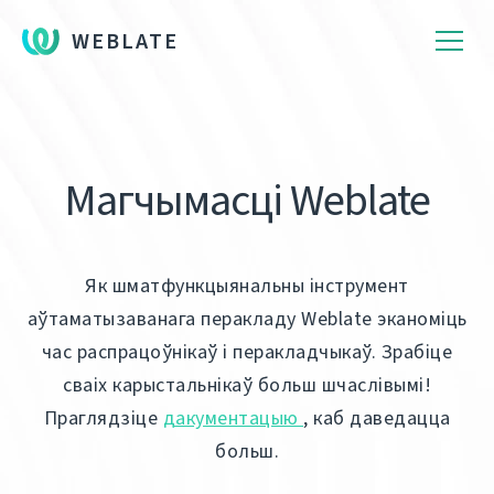
WEBLATE
Магчымасці Weblate
Як шматфункцыянальны інструмент
аўтаматызаванага перакладу Weblate эканоміць
час распрацоўнікаў і перакладчыкаў. Зрабіце
сваіх карыстальнікаў больш шчаслівымі!
Праглядзіце
дакументацыю
, каб даведацца
больш.