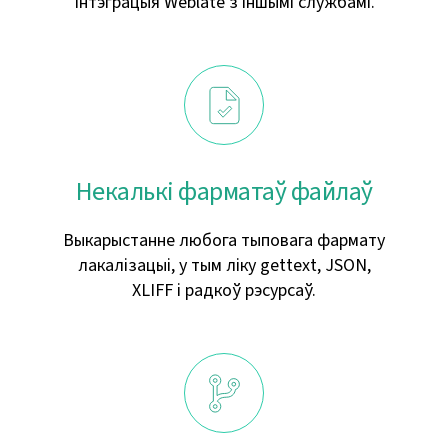
Інтэграцыя Weblate з іншымі службамі.
Некалькі фарматаў файлаў
Выкарыстанне любога тыповага фармату
лакалізацыі, у тым ліку gettext, JSON,
XLIFF і радкоў рэсурсаў.