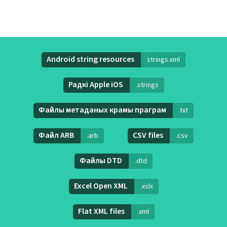
Android string resources
strings.xml
Радкі Apple iOS
.strings
Файлы метаданых крамы праграм
.txt
Файл ARB
CSV files
.arb
.csv
Файлы DTD
.dtd
Excel Open XML
.xslx
Flat XML files
.xml