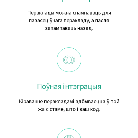
Пераклады можна спампаваць для
пазасеціўнага перакладу, а пасля
запампаваць назад.
Поўная інтэграцыя
Кіраванне перакладамі адбываецца ў той
жа сістэме, што і ваш код.