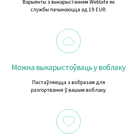
Варыянты з выкарыстаннем Weblate як
службы пачынаюцца ад 19 EUR.
Можна выкарыстоўваць у воблаку
Пастаўляецца з вобразам для
разгортвання ў вашым воблаку.