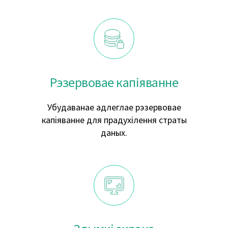
Рэзервовае капіяванне
Убудаванае адлеглае рэзервовае
капіяванне для прадухілення страты
даных.