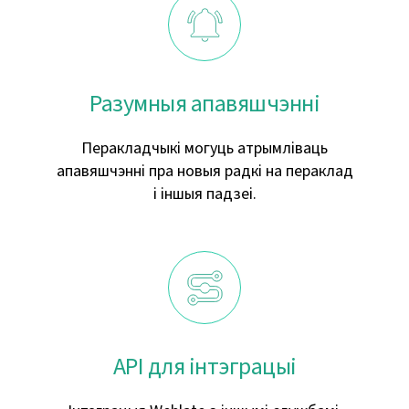
Разумныя апавяшчэнні
Перакладчыкі могуць атрымліваць
апавяшчэнні пра новыя радкі на пераклад
і іншыя падзеі.
API для інтэграцыі