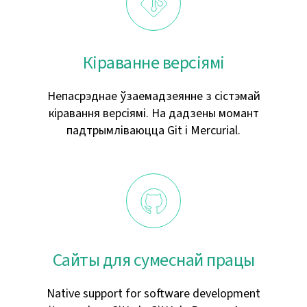
Кіраванне версіямі
Непасрэднае ўзаемадзеянне з сістэмай
кіравання версіямі. На дадзены момант
падтрымліваюцца Git і Mercurial.
Сайты для сумеснай працы
Native support for software development