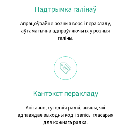
Падтрымка галінаў
Апрацоўвайце розныя версіі перакладу,
аўтаматычна адпраўляючы іх у розныя
галіны.
Кантэкст перакладу
Апісанне, суседнія радкі, выявы, які
адпавядае зыходны код і запісы гласарыя
для кожнага радка.