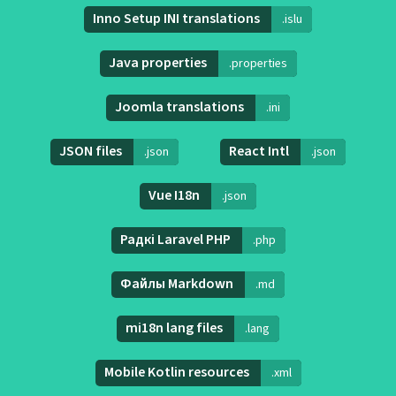
Inno Setup INI translations
.islu
Java properties
.properties
Joomla translations
.ini
JSON files
React Intl
.json
.json
Vue I18n
.json
Радкі Laravel PHP
.php
Файлы Markdown
.md
mi18n lang files
.lang
Mobile Kotlin resources
.xml