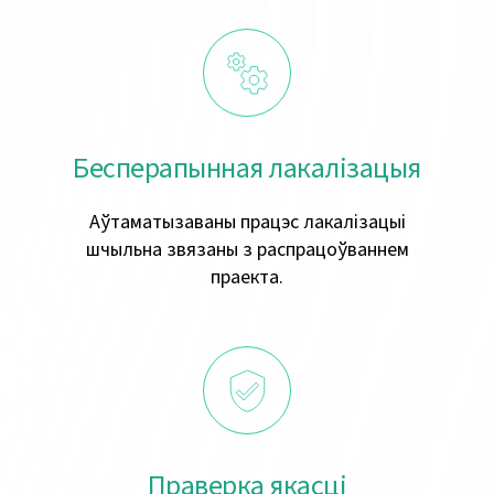
Бесперапынная лакалізацыя
Аўтаматызаваны працэс лакалізацыі
шчыльна звязаны з распрацоўваннем
праекта.
Праверка якасці