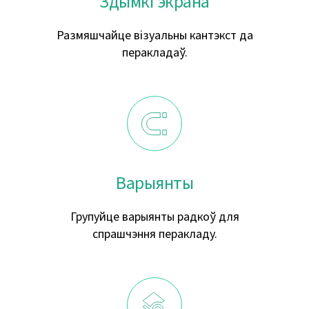
Здымкі экрана
Размяшчайце візуальны кантэкст да
перакладаў.
Варыянты
Групуйце варыянты радкоў для
спрашчэння перакладу.