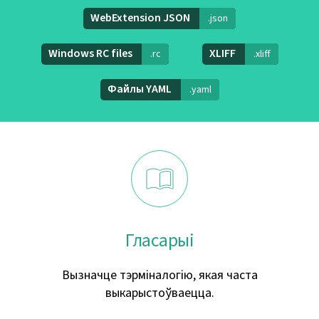
WebExtension JSON
.json
Windows RC files
XLIFF
.rc
.xliff
Файлы YAML
.yaml
Гласарыі
Вызначце тэрміналогію, якая часта
выкарыстоўваецца.