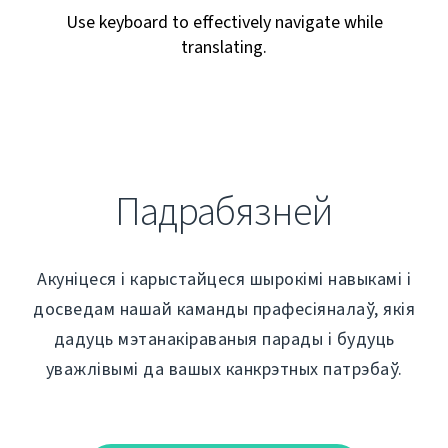
Use keyboard to effectively navigate while
translating.
Падрабязней
Акуніцеся і карыстайцеся шырокімі навыкамі і
досведам нашай каманды прафесіяналаў, якія
дадуць мэтанакіраваныя парады і будуць
уважлівымі да вашых канкрэтных патрэбаў.