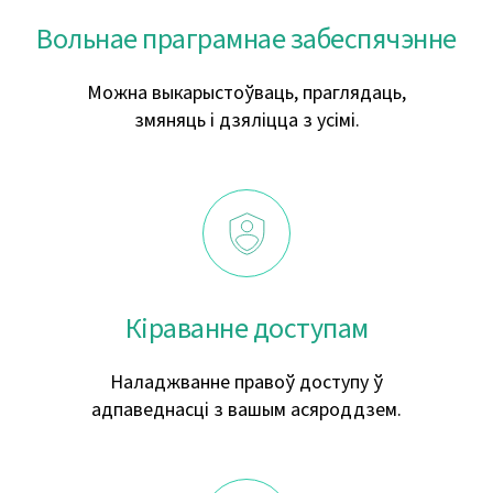
Вольнае праграмнае забеспячэнне
Можна выкарыстоўваць, праглядаць,
змяняць і дзяліцца з усімі.
Кіраванне доступам
Наладжванне правоў доступу ў
адпаведнасці з вашым асяроддзем.