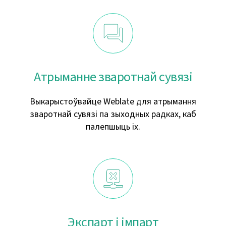
Атрыманне зваротнай сувязі
Выкарыстоўвайце Weblate для атрымання
зваротнай сувязі па зыходных радках, каб
палепшыць іх.
Экспарт і імпарт