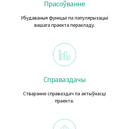
Прасоўванне
Убудаваныя функцыі па папулярызацыі
вашага праекта перакладу.
Справаздачы
Стварэнне справаздач па актыўнасці
праекта.