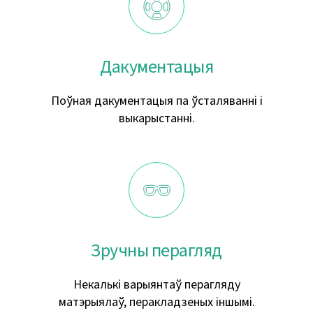
Дакументацыя
Поўная дакументацыя па ўсталяванні і
выкарыстанні.
Зручны перагляд
Некалькі варыянтаў перагляду
матэрыялаў, перакладзеных іншымі.