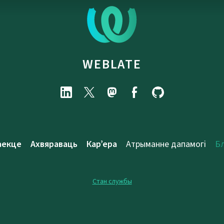
WEBLATE
аекце
Ахвяраваць
Кар’ера
Атрыманне дапамогі
Б
Стан службы