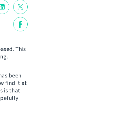
eased. This
ing.
has been
 find it at
 is that
opefully