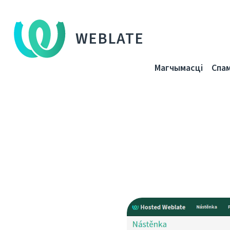
WEBLATE
Магчымасці
Спа