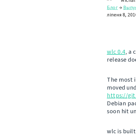
Michal
Блог
→
Выпу
ліпеня 8, 201
wlc 0.4
, a 
release do
The most i
moved unde
https://g
Debian pac
soon hit u
wlc is buil