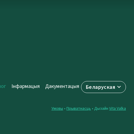
лог
Інфармацыя
Дакументацыя
Беларуская
Умовы
•
Прыватнасць
• Дызайн
Vita Valka