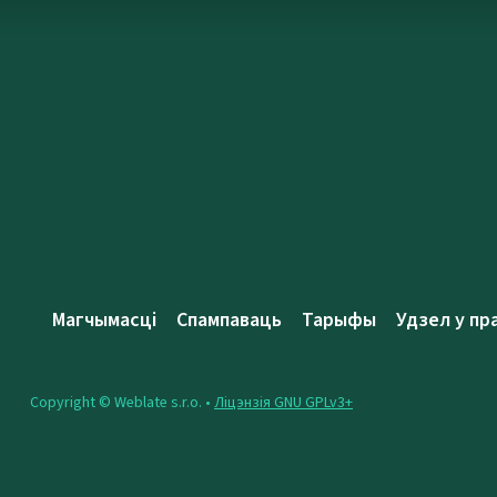
Магчымасці
Спампаваць
Тарыфы
Удзел у пр
Copyright © Weblate s.r.o. •
Ліцэнзія GNU GPLv3+