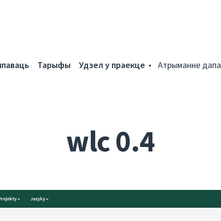
мпаваць
Тарыфы
Удзел у праекце
Атрыманне дапа
wlc 0.4