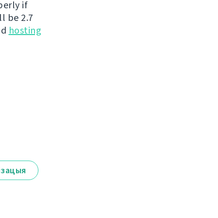
erly if
l be 2.7
nd
hosting
ізацыя