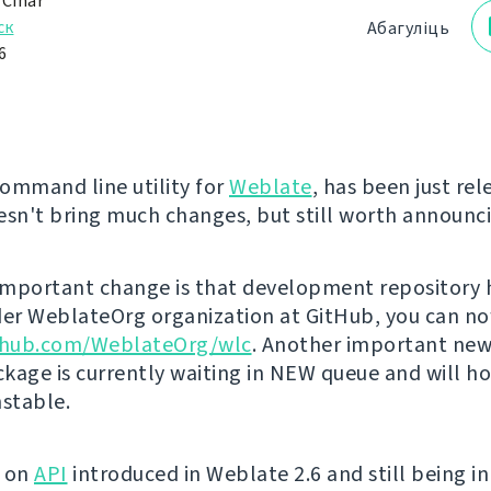
 Čihař
ск
Абагуліць
6
command line utility for
Weblate
, has been just rel
esn't bring much changes, but still worth announc
mportant change is that development repository 
r WeblateOrg organization at GitHub, you can now
ithub.com/WeblateOrg/wlc
. Another important news
kage is currently waiting in NEW queue and will h
nstable.
t on
API
introduced in Weblate 2.6 and still being in