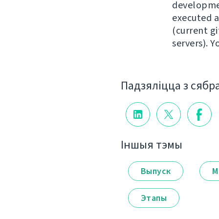
developmen
executed ag
(current gi
servers). 
Падзяліцца з сябр
Іншыя тэмы
Выпуск
М
Этапы