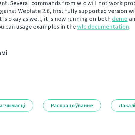
t. Several commands from wlc will not work prop
ainst Weblate 2.6, first fully supported version wil
t is okay as well, it is now running on both
demo
a
You can usage examples in the
wlc documentation
.
амі
агчымасці
Распрацоўванне
Лакал