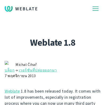
WEBLATE
Weblate 1.8
Michal Čihař
บล็อก
→
เวอร์ชันที่ปล่อยออกมา
7 พฤศจิกายน 2013
Weblate
1.8 has been released today. It comes with
lot of improvements, especially in registration
process where you can now use many third party