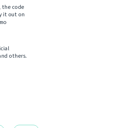
, the code
y it out on
mo
icial
and others.