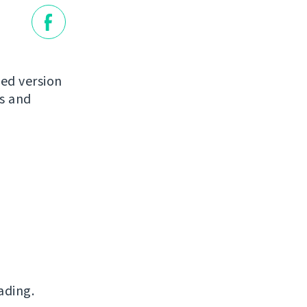
ased version
ns and
ading.