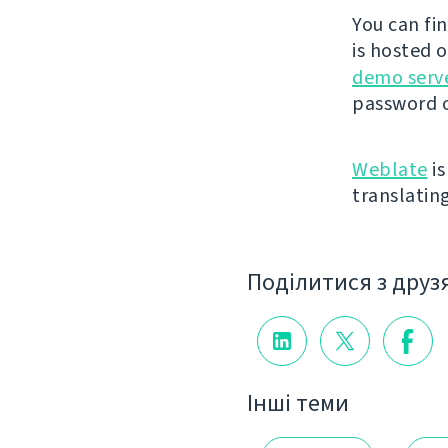
You can fi
is hosted 
demo serv
password o
Weblate
is
translatin
Поділитися з друз
Інші теми