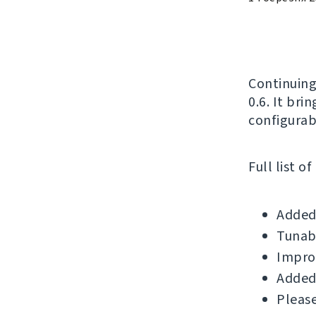
Continuing
0.6. It bri
configurab
Full list o
Added 
Tunabl
Improv
Added 
Please