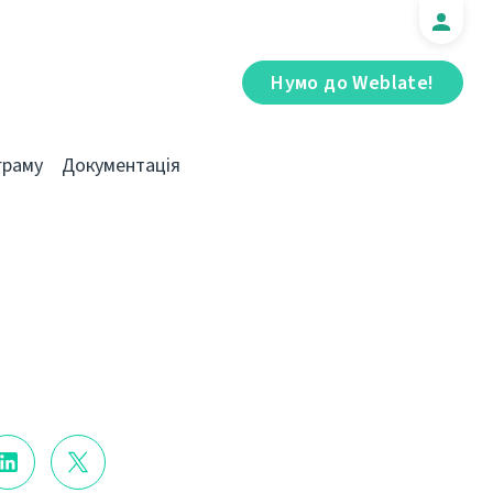
Нумо до Weblate!
граму
Документація