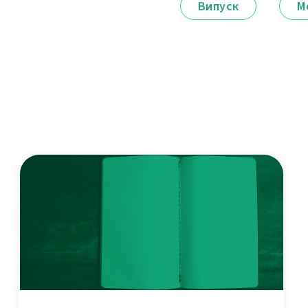
Випуск
М