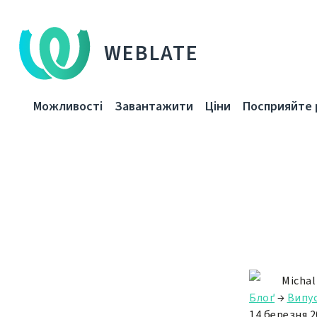
WEBLATE
Можливості
Завантажити
Ціни
Посприяйте 
Michal
Блоґ
→
Випу
14 березня 2