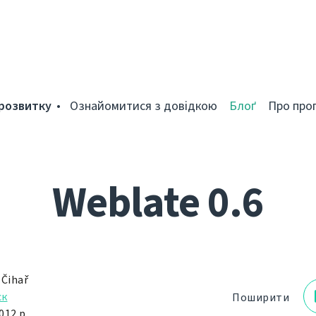
розвитку
Ознайомитися з довідкою
Блоґ
Про про
Weblate 0.6
 Čihař
ск
Поширити
012 р.