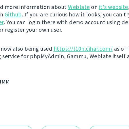
nd more information about
Weblate
on
it's website
on
Github
. If you are curious how it looks, you can tr
er
. You can login there with
demo
account using
de
r register your own user.
 now also being used
https://l10n.cihar.com/
as off
g service for phpMyAdmin, Gammu, Weblate itself 
ями