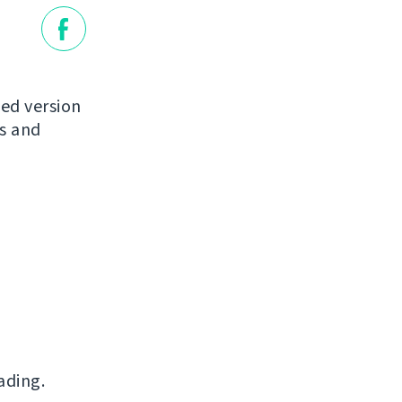
ased version
ns and
ading.