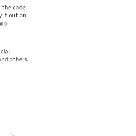
, the code
y it out on
mo
icial
and others.