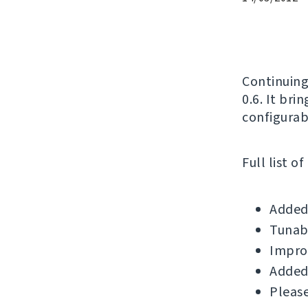
Continuing
0.6. It bri
configurab
Full list o
Added 
Tunabl
Improv
Added 
Please