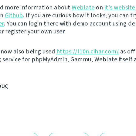
nd more information about
Weblate
on
it's website
on
Github
. If you are curious how it looks, you can tr
er
. You can login there with
demo
account using
de
r register your own user.
 now also being used
https://l10n.cihar.com/
as off
g service for phpMyAdmin, Gammu, Weblate itself 
ους