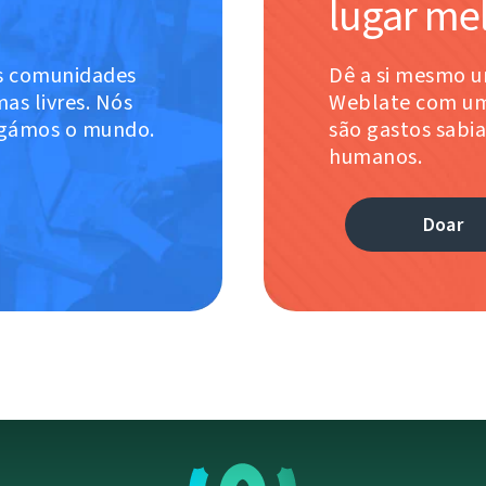
lugar me
s comunidades
Dê a si mesmo u
as livres. Nós
Weblate com um
igámos o mundo.
são gastos sabi
humanos.
Doar