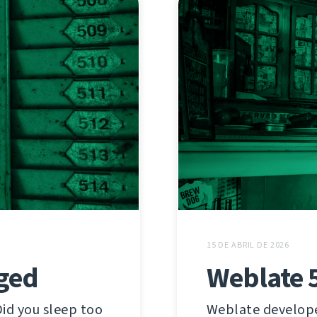
15 DE ABRIL DE 2026
ged
Weblate 5
Did you sleep too
Weblate developer