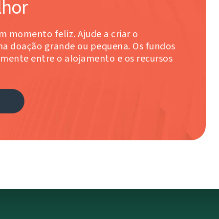
lhor
m momento feliz. Ajude a criar o
a doação grande ou pequena. Os fundos
amente entre o alojamento e os recursos