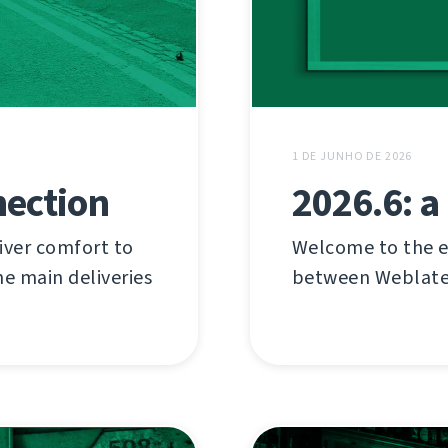
1 DE JUNHO DE 2026
2026.6: a
nection
Welcome to the e
iver comfort to
between Weblate'
he main deliveries