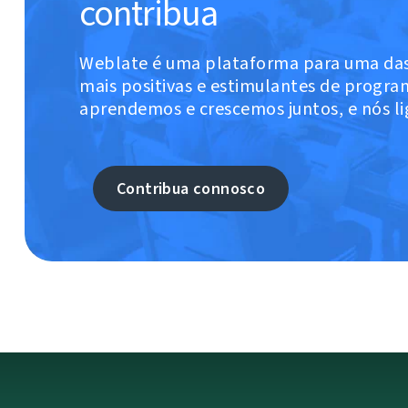
contribua
Weblate é uma plataforma para uma da
mais positivas e estimulantes de program
aprendemos e crescemos juntos, e nós l
Contribua connosco