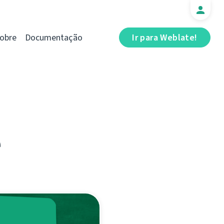
obre
Documentação
Ir para Weblate!
e