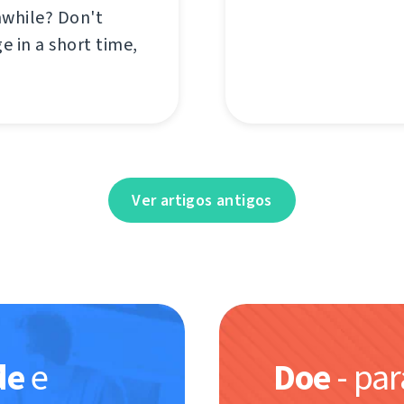
nwhile? Don't
e in a short time,
Ver artigos antigos
de
e
Doe
- pa