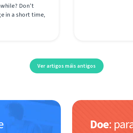
nwhile? Don't
e in a short time,
Ver artigos máis antigos
e
Doe
: par