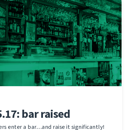
.17: bar raised
s enter a bar…and raise it significantly!