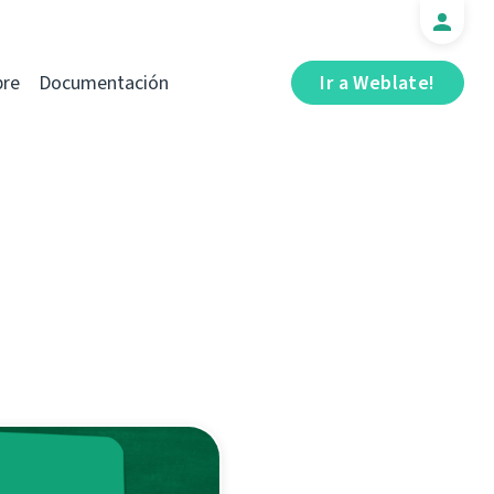
bre
Documentación
Ir a Weblate!