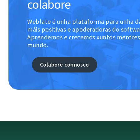
colabore
Weblate é unha plataforma para unha d
máis positivas e apoderadoras do softwar
Aprendemos e crecemos xuntos mentres
mundo.
Colabore connosco