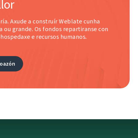
lor
ría. Axude a construír Weblate cunha
 ou grande. Os fondos repartiranse con
 hospedaxe e recursos humanos.
doazón