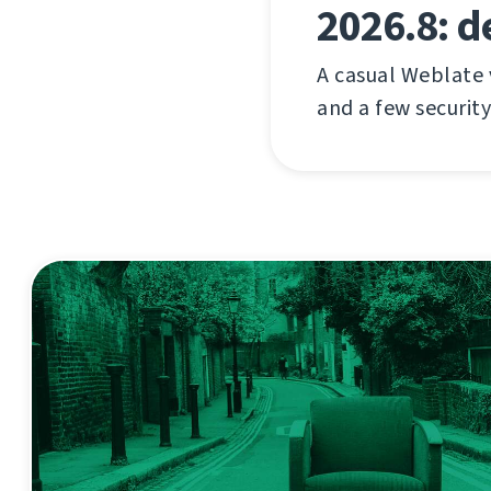
2026.8: d
A casual Weblate
and a few security 