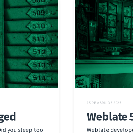
15 DE ABRIL DE 2026
ged
Weblate 5
Did you sleep too
Weblate developer