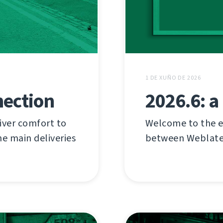
1 DE XUÑO DE 2026
2026.6: a
nection
Welcome to the e
iver comfort to
between Weblate'
he main deliveries