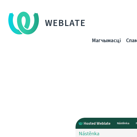
WEBLATE
Магчымасці
Спа