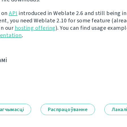
t on
API
introduced in Weblate 2.6 and still being in
t, you need Weblate 2.10 for some feature (alre
on our
hosting offering
). You can find usage exampl
entation
.
амі
агчымасці
Распрацоўванне
Лакал