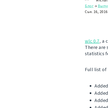
Michal
Блог
→
Выпу
Сьн. 16, 2016
wlc 0.7
, a 
There are 
statistics 
Full list o
Added 
Added 
Added 
Added