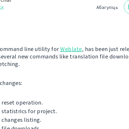
 Čihař
ск
Абагуліць
command line utility for
Weblate
, has been just rel
several new commands like translation file downlo
fetching.
f changes:
reset operation.
statistrics for project.
changes listing.
 file downloads.