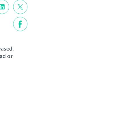
eased.
ad or