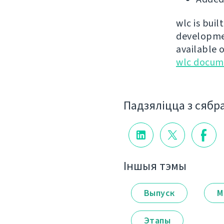
wlc is buil
developmen
available 
wlc docum
Падзяліцца з сябр
Іншыя тэмы
Выпуск
М
Этапы