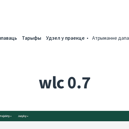
мпаваць
Тарыфы
Удзел у праекце
Атрыманне дапа
wlc 0.7