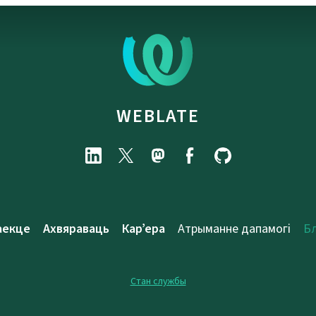
WEBLATE
аекце
Ахвяраваць
Кар’ера
Атрыманне дапамогі
Б
Стан службы