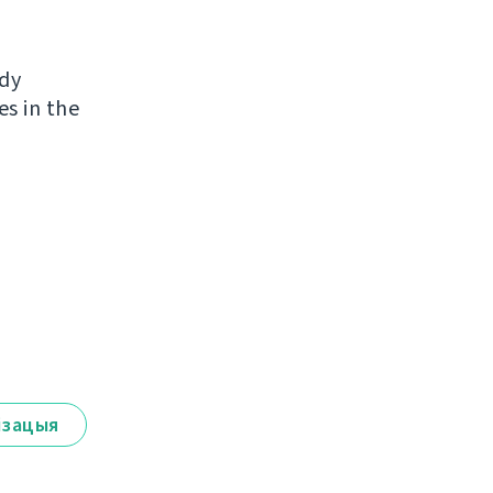
ady
es in the
ізацыя