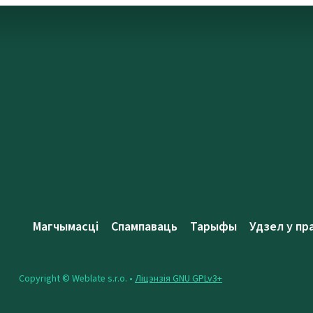
Магчымасці
Спампаваць
Тарыфы
Удзел у пр
Copyright © Weblate s.r.o. •
Ліцэнзія GNU GPLv3+