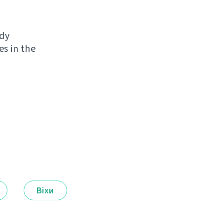
ady
es in the
Віхи