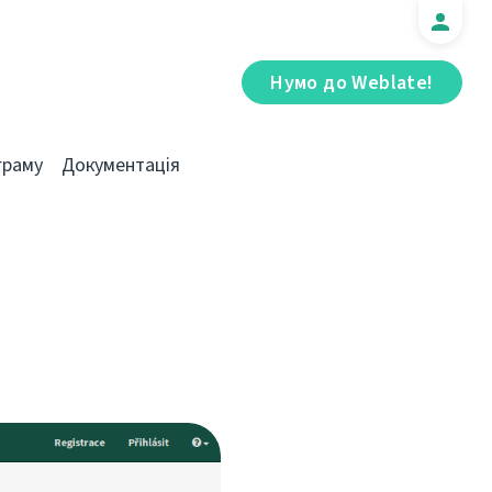
Нумо до Weblate!
граму
Документація