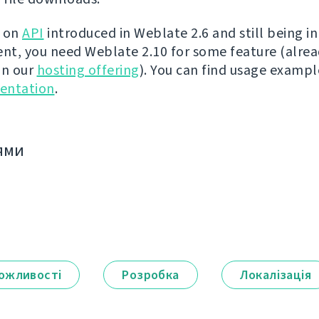
t on
API
introduced in Weblate 2.6 and still being in
t, you need Weblate 2.10 for some feature (alre
on our
hosting offering
). You can find usage exampl
entation
.
ями
ожливості
Розробка
Локалізація