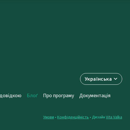
Українська
 довідкою
Блоґ
Про програму
Документація
Умови
•
Конфіденційність
• Дизайн
Vita Valka