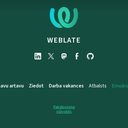
WEBLATE
savu artavu
Ziedot
Darba vakances
Atbalsts
Emuārs
Pakalpojuma
stāvoklis