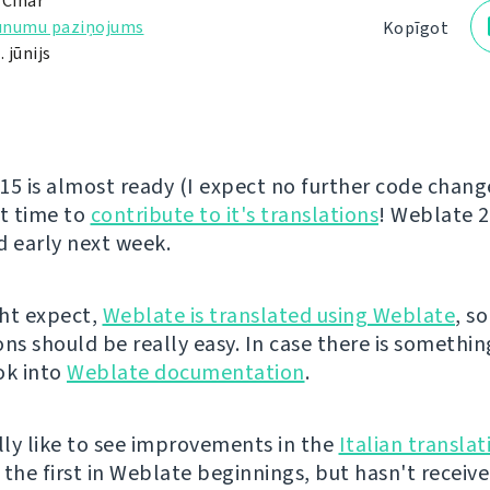
 Čihař
unumu paziņojums
Kopīgot
 jūnijs
15 is almost ready (I expect no further code changes
at time to
contribute to it's translations
! Weblate 2
d early next week.
ht expect,
Weblate is translated using Weblate
, s
ns should be really easy. In case there is somethin
ok into
Weblate documentation
.
ally like to see improvements in the
Italian translat
 the first in Weblate beginnings, but hasn't recei