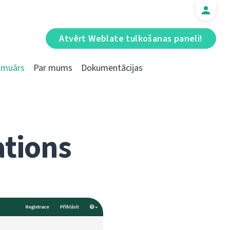
Atvērt Weblate tulkošanas paneli!
Emuārs
Par mums
Dokumentācijas
ations