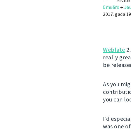
Michal
Emuārs
→
Ja
2017. gada 19.
Weblate
2.
really gre
be release
As you mig
contributio
you can lo
I'd especi
was one of