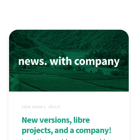
2024. GADA 1. JŪLIJS
New versions, libre
projects, and a company!