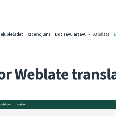
Lejupielādēt
Izcenojums
Dot savu artavu
Atbalsts
for Weblate transl