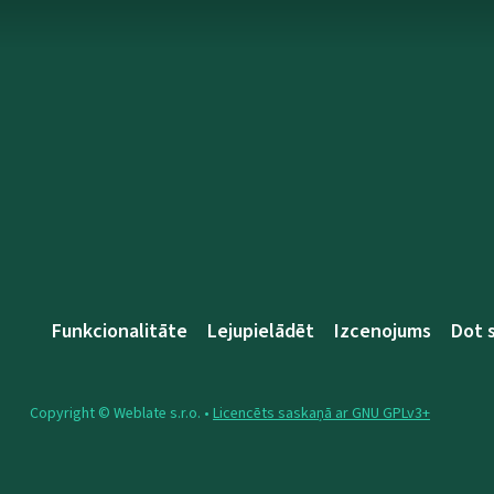
Funkcionalitāte
Lejupielādēt
Izcenojums
Dot 
Copyright © Weblate s.r.o. •
Licencēts saskaņā ar GNU GPLv3+