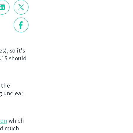
), so it's
.15 should
o the
g unclear,
ion
which
ved much