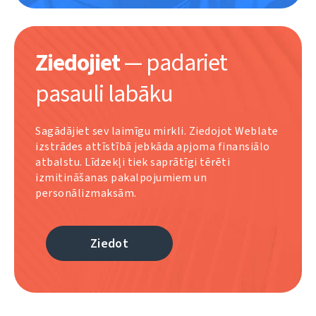
Ziedojiet
— padariet
pasauli labāku
Sagādājiet sev laimīgu mirkli. Ziedojot Weblate
izstrādes attīstībā jebkāda apjoma finansiālo
atbalstu. Līdzekļi tiek saprātīgi tērēti
izmitināšanas pakalpojumiem un
personālizmaksām.
Ziedot