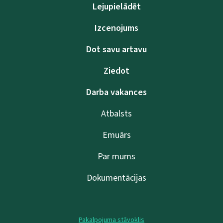
Lejupielādēt
Izcenojums
Dot savu artavu
Ziedot
Darba vakances
Atbalsts
Emuārs
Par mums
Dokumentācijas
Pakalpojuma stāvoklis