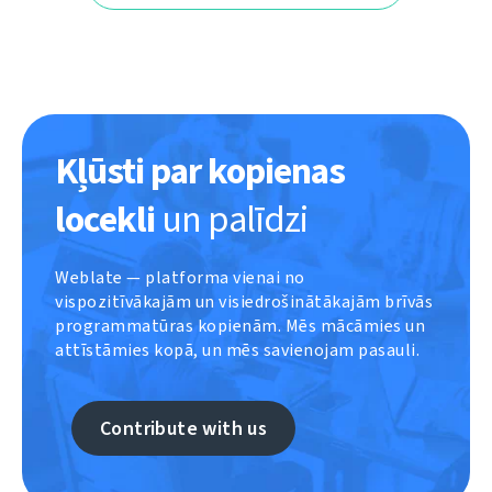
Kļūsti par kopienas
locekli
un palīdzi
Weblate — platforma vienai no
vispozitīvākajām un visiedrošinātākajām brīvās
programmatūras kopienām. Mēs mācāmies un
attīstāmies kopā, un mēs savienojam pasauli.
Contribute with us