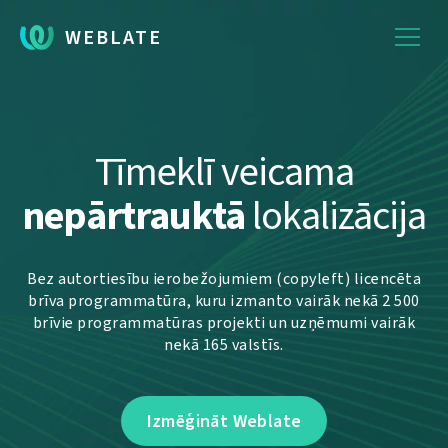
WEBLATE
Tīmeklī veicama
nepārtrauktā
lokalizācija
Bez autortiesību ierobežojumiem (copyleft) licencēta
brīva programmatūra, kuru izmanto vairāk nekā 2 500
brīvie programmatūras projekti un uzņēmumi vairāk
nekā 165 valstīs.
Izmēģināt Weblate