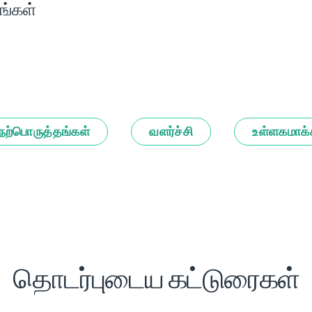
ங்கள்
நற்பொருத்தங்கள்
வளர்ச்சி
உள்ளகமாக்
தொடர்புடைய கட்டுரைகள்