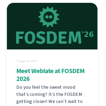
27 ஜனவரி, 2026
Meet Weblate at FOSDEM
2026
Do you feel the sweet mood
that’s coming? It’s the FOSDEM
getting closer! We can’t wait to