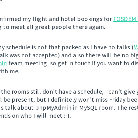
confirmed my flight and hotel bookings for
FOSDEM 
g to meet all great people there again.
y schedule is not that packed as I have no talks (
W
talk was not accepted) and also there will be no bi
in
team meeting, so get in touch if you want to di
ith me.
the rooms still don't have a schedule, I can't give 
l be present, but I definitely won't miss Friday bee
's talk about phpMyAdmin in MySQL room. The rest
ds on who I will meet :-).