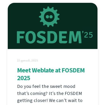
22 ஜனவரி, 2025
Meet Weblate at FOSDEM
2025
Do you feel the sweet mood
that’s coming? It’s the FOSDEM
getting closer! We can’t wait to