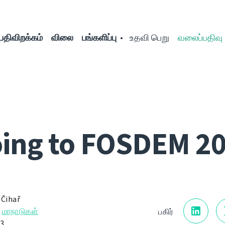
பதிவிறக்கம்
விலை
பங்களிப்பு
உதவி பெறு
வலைப்பதிவு
ing to FOSDEM 2
 Čihař
→
மாநாடுகள்
பகிர்
3