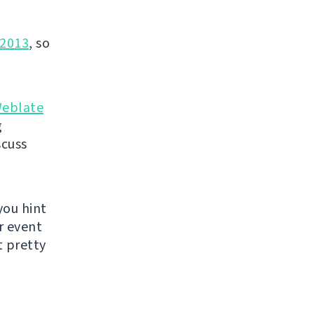
2013
, so
eblate
g
scuss
you hint
r event
 pretty