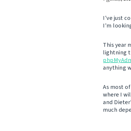
I've just 
I'm lookin
This year m
lightning 
phpMyAdm
anything w
As most of 
where I wil
and Dieter
much depen