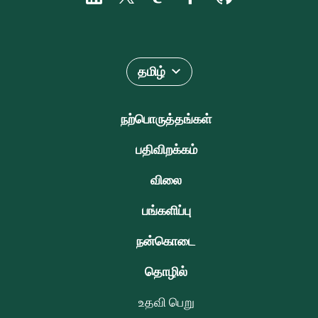
தமிழ்
நற்பொருத்தங்கள்
பதிவிறக்கம்
விலை
பங்களிப்பு
நன்கொடை
தொழில்
உதவி பெறு