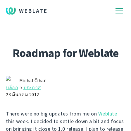
WEBLATE
Roadmap for Weblate
Michal Čihař
บล็อก
→
ประกาศ
23 มีนาคม 2012
There were no big updates from me on
Weblate
this week. I decided to settle down a bit and focus
on bringing it close to 1.0 release. I plan to release