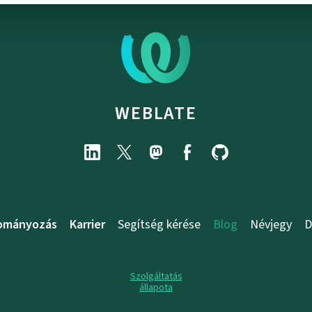
WEBLATE
ományozás
Karrier
Segítség kérése
Blog
Névjegy
D
Szolgáltatás
állapota