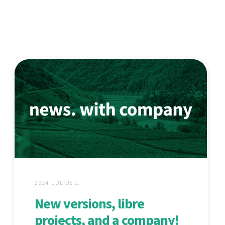
2024. JÚLIUS 1.
New versions, libre
projects, and a company!