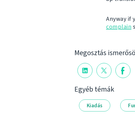
Anyway if 
complain
s
Megosztás ismerősö
Egyéb témák
Kiadás
Fu