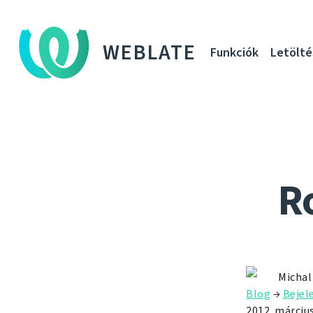
WEBLATE
Funkciók
Letölté
R
Michal
Blog
→
Bejel
2012. március