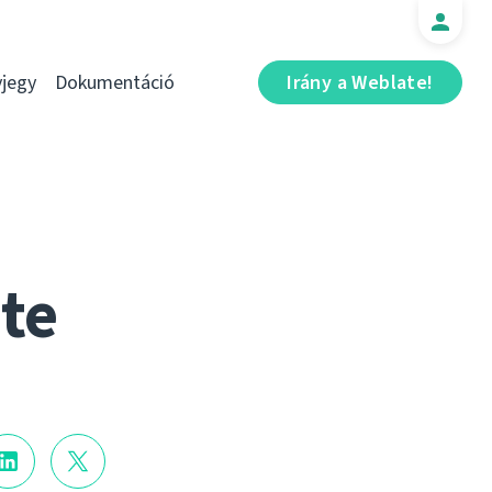
jegy
Dokumentáció
Irány a Weblate!
te