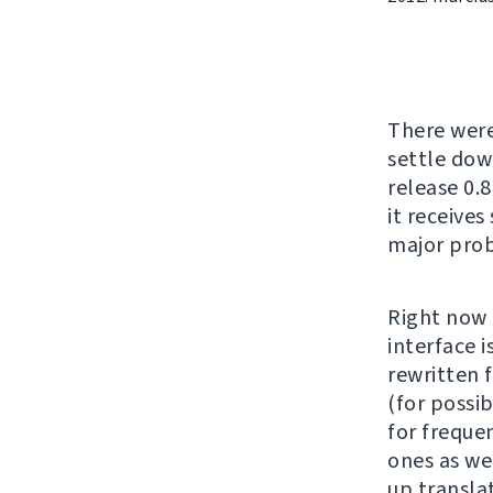
There wer
settle down
release 0.8
it receives
major prob
Right now 
interface 
rewritten 
(for possi
for freque
ones as we
up translat