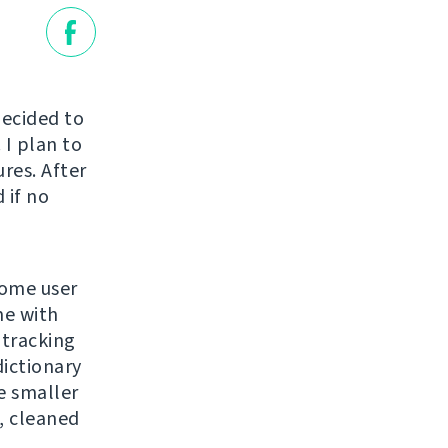
decided to
 I plan to
ures. After
 if no
some user
me with
 tracking
dictionary
e smaller
, cleaned