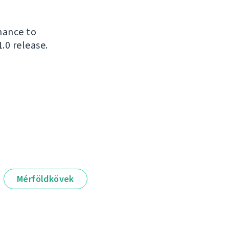
chance to
.0 release.
Mérföldkövek