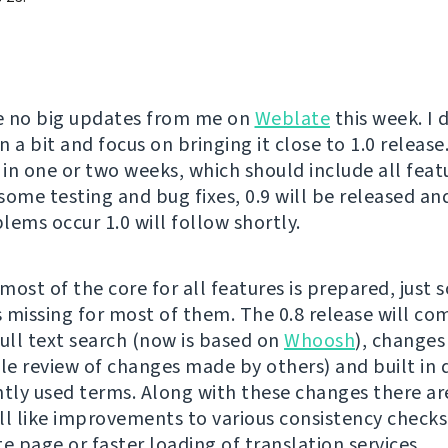
e no big updates from me on
Weblate
this week. I 
 a bit and focus on bringing it close to 1.0 release.
 in one or two weeks, which should include all feat
 some testing and bug fixes, 0.9 will be released and
lems occur 1.0 will follow shortly.
most of the core for all features is prepared, just 
is missing for most of them. The 0.8 release will co
full text search (now is based on
Whoosh
), changes
ble review of changes made by others) and built in 
ntly used terms. Along with these changes there ar
ll like improvements to various consistency checks
e page or faster loading of translation services.