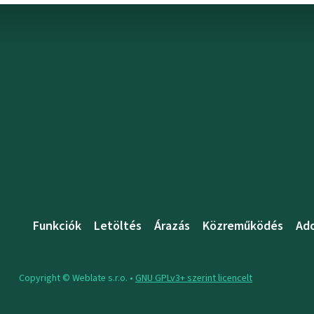
Funkciók
Letöltés
Árazás
Közreműködés
Ad
Copyright © Weblate s.r.o. •
GNU GPLv3+ szerint licencelt