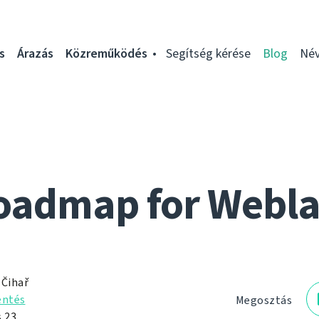
s
Árazás
Közreműködés
Segítség kérése
Blog
Név
oadmap for Webla
 Čihař
entés
Megosztás
 23.