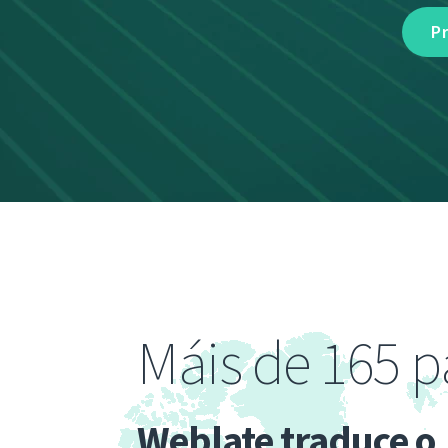
P
Máis de 165 p
Weblate traduce o