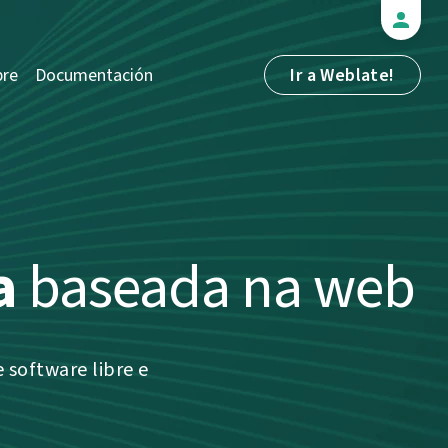
bre
Documentación
Ir a Weblate!
a
baseada na web
 software libre e