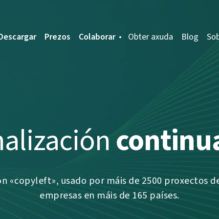
Descargar
Prezos
Colaborar
Obter axuda
Blog
So
nalización
continu
on «copyleft», usado por máis de 2500 proxectos de
empresas en máis de 165 países.