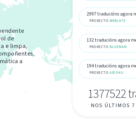
2997 traducións agora
PROXECTO
WEBLATE
ependente
rol de
132 traducións agora 
la e limpa,
PROXECTO
BLUEMAN
compoñentes,
omática a
194 traducións agora 
PROXECTO
AIDOKU
1377522 t
NOS ÚLTIMOS 7