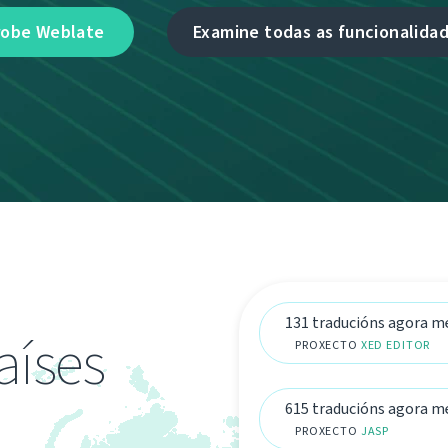
robe Weblate
Examine todas as funcionalida
131 traducións agora 
aíses
PROXECTO
XED EDITOR
615 traducións agora 
PROXECTO
JASP