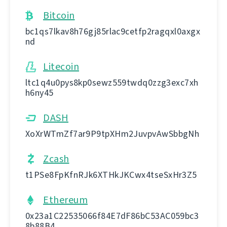
Bitcoin
bc1qs7lkav8h76gj85rlac9cetfp2ragqxl0axgx
nd
Litecoin
ltc1q4u0pys8kp0sewz559twdq0zzg3exc7xh
h6ny45
DASH
XoXrWTmZf7ar9P9tpXHm2JuvpvAwSbbgNh
Zcash
t1PSe8FpKfnRJk6XTHkJKCwx4tseSxHr3Z5
Ethereum
0x23a1C22535066f84E7dF86bC53AC059bc3
8b88B4