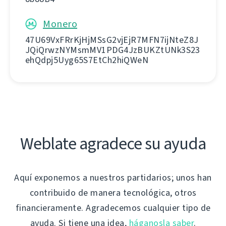
Monero
47U69VxFRrKjHjMSsG2vjEjR7MFN7ijNteZ8J
JQiQrwzNYMsmMV1PDG4JzBUKZtUNk3S23
ehQdpj5Uyg65S7EtCh2hiQWeN
Weblate agradece su ayuda
Aquí exponemos a nuestros partidarios; unos han
contribuido de manera tecnológica, otros
financieramente. Agradecemos cualquier tipo de
ayuda. Si tiene una idea,
háganosla saber
.