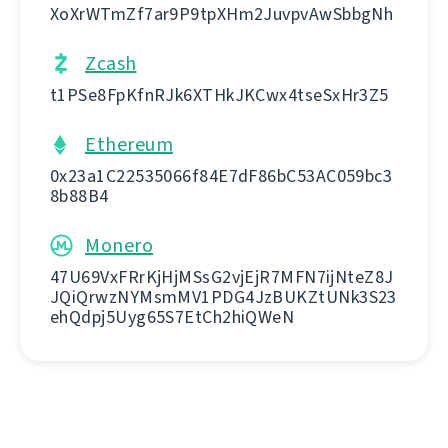
XoXrWTmZf7ar9P9tpXHm2JuvpvAwSbbgNh
Zcash
t1PSe8FpKfnRJk6XTHkJKCwx4tseSxHr3Z5
Ethereum
0x23a1C22535066f84E7dF86bC53AC059bc3
8b88B4
Monero
47U69VxFRrKjHjMSsG2vjEjR7MFN7ijNteZ8J
JQiQrwzNYMsmMV1PDG4JzBUKZtUNk3S23
ehQdpj5Uyg65S7EtCh2hiQWeN