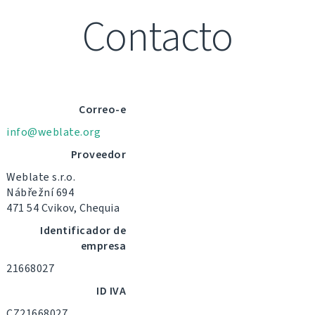
Contacto
Correo-e
info@weblate.org
Proveedor
Weblate s.r.o.
Nábřežní 694
471 54 Cvikov, Chequia
Identificador de
empresa
21668027
ID IVA
CZ21668027