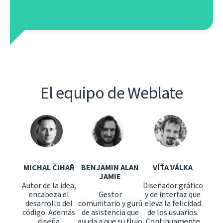
El equipo de Weblate
MICHAL ČIHAŘ
BENJAMIN ALAN
VÍŤA VÁLKA
JAMIE
Autor de la idea,
Diseñador gráfico
encabeza el
Gestor
y de interfaz que
desarrollo del
comunitario y gurú
eleva la felicidad
código. Además
de asistencia que
de los usuarios.
diseña
ayuda a que su flujo
Continuamente