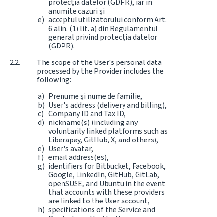
protecția datelor (GDPR), iar în
anumite cazuri și
acceptul utilizatorului conform Art.
6 alin. (1) lit. a) din Regulamentul
general privind protecția datelor
(GDPR).
The scope of the User's personal data
processed by the Provider includes the
following:
Prenume și nume de familie,
User's address (delivery and billing),
Company ID and Tax ID,
nickname(s) (including any
voluntarily linked platforms such as
Liberapay, GitHub, X, and others),
User's avatar,
email address(es),
identifiers for Bitbucket, Facebook,
Google, LinkedIn, GitHub, GitLab,
openSUSE, and Ubuntu in the event
that accounts with these providers
are linked to the User account,
specifications of the Service and