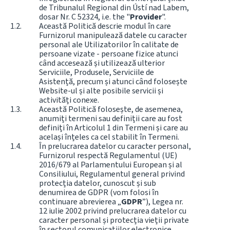
de Tribunalul Regional din Ústí nad Labem,
dosar Nr. C 52324, i.e. the "
Provider
".
Această Politică descrie modul în care
Furnizorul manipulează datele cu caracter
personal ale Utilizatorilor în calitate de
persoane vizate - persoane fizice atunci
când accesează și utilizează ulterior
Serviciile, Produsele, Serviciile de
Asistență, precum și atunci când folosește
Website-ul și alte posibile servicii și
activități conexe.
Această Politică folosește, de asemenea,
anumiți termeni sau definiții care au fost
definiți în Articolul 1 din Termeni și care au
același înțeles ca cel stabilit în Termeni.
În prelucrarea datelor cu caracter personal,
Furnizorul respectă Regulamentul (UE)
2016/679 al Parlamentului European și al
Consiliului, Regulamentul general privind
protecția datelor, cunoscut și sub
denumirea de GDPR (vom folosi în
continuare abrevierea „
GDPR
”), Legea nr.
12 iulie 2002 privind prelucrarea datelor cu
caracter personal și protecția vieții private
în sectorul comunicațiilor electronice