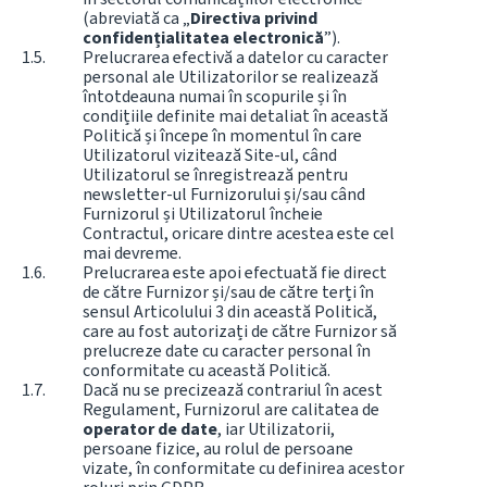
(abreviată ca „
Directiva privind
confidențialitatea electronică
”).
Prelucrarea efectivă a datelor cu caracter
personal ale Utilizatorilor se realizează
întotdeauna numai în scopurile și în
condițiile definite mai detaliat în această
Politică și începe în momentul în care
Utilizatorul vizitează Site-ul, când
Utilizatorul se înregistrează pentru
newsletter-ul Furnizorului și/sau când
Furnizorul și Utilizatorul încheie
Contractul, oricare dintre acestea este cel
mai devreme.
Prelucrarea este apoi efectuată fie direct
de către Furnizor și/sau de către terți în
sensul Articolului 3 din această Politică,
care au fost autorizați de către Furnizor să
prelucreze date cu caracter personal în
conformitate cu această Politică.
Dacă nu se precizează contrariul în acest
Regulament, Furnizorul are calitatea de
operator de date
, iar Utilizatorii,
persoane fizice, au rolul de persoane
vizate, în conformitate cu definirea acestor