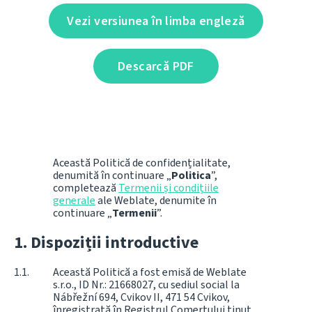
Vezi versiunea în limba engleză
Descarcă PDF
Această Politică de confidențialitate,
denumită în continuare „
Politica
”,
completează
Termenii și condițiile
generale
ale Weblate, denumite în
continuare „
Termenii
”.
Dispoziții introductive
Această Politică a fost emisă de Weblate
s.r.o., ID Nr.: 21668027, cu sediul social la
Nábřežní 694, Cvikov II, 471 54 Cvikov,
înregistrată în Registrul Comerțului ținut