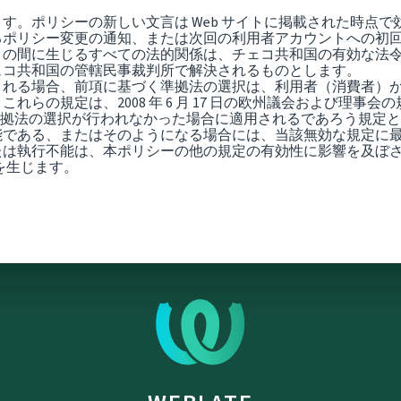
す。ポリシーの新しい文言は Web サイトに掲載された時点
るポリシー変更の通知、または次回の利用者アカウントへの初
との間に生じるすべての法的関係は、チェコ共和国の有効な法
ェコ共和国の管轄民事裁判所で解決されるものとします。
まれる場合、前項に基づく準拠法の選択は、利用者（消費者）
規定は、2008 年 6 月 17 日の欧州議会および理事会の規則（
に従って準拠法の選択が行われなかった場合に適用されるであろう規
能である、またはそのようになる場合には、当該無効な規定に
たは執行不能は、本ポリシーの他の規定の有効性に影響を及ぼ
を生じます。