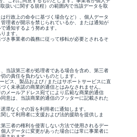
場合、これに同意するものとします。事業者が個人デ
報の取扱いに関する規程）の範囲内で当該データを取
たは行政上の命令に基づく場合など）、個人データ
、管理者が開示を禁じられているか、または通知が
ルで通知するよう努めます。
あります。
基づき事業者の義務に従って移転が必要とされるそ
し、当該第三者が処理者である場合を含め、第三者
一切の責任を負わないものとします。
ービス、製品および / またはサポートサービスに直
0 号に基づく未承諾の商業的通信とはみなされません。
ら利用者のメールアドレス宛てにより広範な商業的通信
の同意は、当該商業的通信のフッターに記載された
、遅滞なくその旨を利用者に通知します。
に関して利用者に支援および法的援助を提供しま
は第三者の権利を侵害しない方法で使用されるデー
、個人データに変更があった場合には常に事業者に
適用されます。