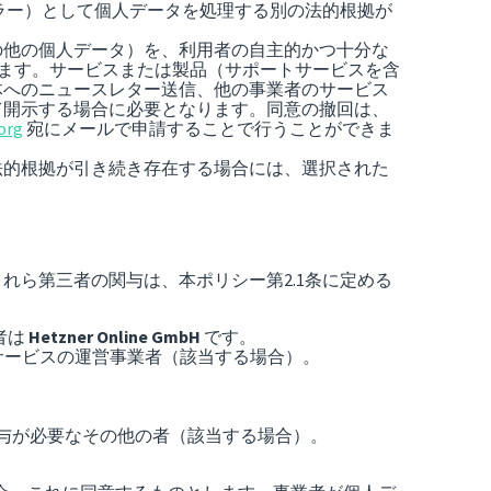
ラー）として個人データを処理する別の法的根拠が
の他の個人データ）を、利用者の自主的かつ十分な
とします。サービスまたは製品（サポートサービスを含
体へのニュースレター送信、他の事業者のサービス
て開示する場合に必要となります。同意の撤回は、
org
宛にメールで申請することで行うことができま
法的根拠が引き続き存在する場合には、選択された
ら第三者の関与は、本ポリシー第2.1条に定める
者は
Hetzner Online GmbH
です。
サービスの運営事業者（該当する場合）。
。
与が必要なその他の者（該当する場合）。