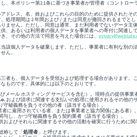
し、本ポリシー第2.1条に基づき事業者が管理者（コントロー
ルアドレス、名、姓およびこれらの目的のために提供されたそ
処理期間は 2 年間および / または同意が撤回されるまで
ありません。ただし、同意は通常、まだ利用者でないデータ主
提供、あるいは利用者の個人データを事業者への寄付に関連し
でき、その他の方法で同意を与えた場合には、
privacy@weblate.
は当該個人データを破棄します。ただし、事業者に有利な別の
ません。
三者も、個人データを受領および処理する場合があります。これ
要なものです。具体的には以下のとおりです。
よびメール ホスティング サービスを含む）。現時点の提供事業
.o.
および請求に関連する支払いの処理に使用されるその他の
り守秘義務を負うその他の者（該当する場合）。
事業者に雇用されている者、または事業者と協力関係にある者）
関与し、かつ守秘義務を負う契約業者（該当する場合）。
供およびそれらに関連するその他の活動を確実に行うために関
て総称して「
処理者
」と呼びます。