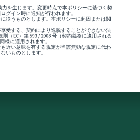
で効力を生じます。変更時点で本ポリシーに基づく契
回ログイン時に通知が行われます。
令に従うものとします。本ポリシーに起因または関
が享受する、契約により逸脱することができない法
EC）第 593 / 2008 号（契約義務に適用される
定と同様に適用されます。
最も近い意味を有する規定が当該無効な規定に代わ
さないものとします。