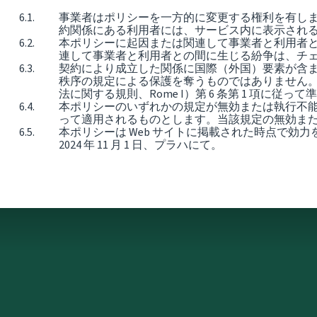
事業者はポリシーを一方的に変更する権利を有しま
約関係にある利用者には、サービス内に表示され
本ポリシーに起因または関連して事業者と利用者
連して事業者と利用者との間に生じる紛争は、チ
契約により成立した関係に国際（外国）要素が含
秩序の規定による保護を奪うものではありません。これらの
法に関する規則、Rome I）第 6 条第 1 項
本ポリシーのいずれかの規定が無効または執行不
って適用されるものとします。当該規定の無効ま
本ポリシーは Web サイトに掲載された時点で効力
2024 年 11 月 1 日、プラハにて。