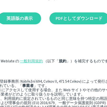
英語版の表示
PDFとしてダウンロード
eblate の
一般利用規約
（以下「
規約
」）を補完するもので
7、登録事務所: Nábřežní 694, Cvikov II, 471 54 Cvikov)
されている、「
事業者
」です。
スにアクセスして使用する場合、また Web サイトやその他の
事業者がどのように取り扱うかを説明しています。
され、利用規約に規定されているものと同じ意味を持つ特定の用
会の規則 (EU) 2016/679、一般データ保護規則 (GDPR