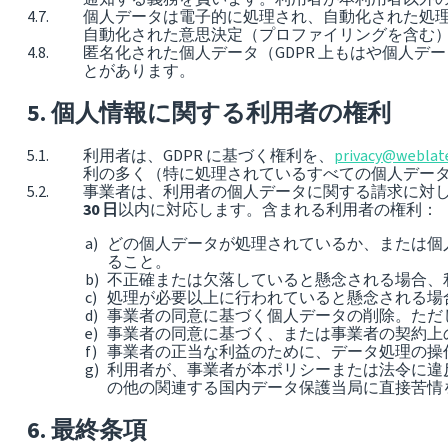
個人データは電子的に処理され、自動化された処理手
自動化された意思決定（プロファイリングを含む
匿名化された個人データ（GDPR 上もはや個人
とがあります。
個人情報に関する利用者の権利
利用者は、GDPR に基づく権利を、
privacy@weblat
利の多く（特に処理されているすべての個人デー
事業者は、利用者の個人データに関する請求に対
30 日
以内に対応します。含まれる利用者の権利：
どの個人データが処理されているか、または個
ること。
不正確または欠落していると懸念される場合、
処理が必要以上に行われていると懸念される場
事業者の同意に基づく個人データの削除。ただ
事業者の同意に基づく、または事業者の契約上
事業者の正当な利益のために、データ処理の操
利用者が、事業者が本ポリシーまたは法令に違
の他の関連する国内データ保護当局に直接苦情
最終条項