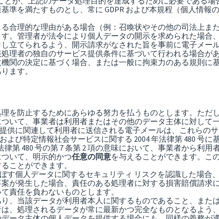
ることが、上記のデータ処理目的を達成するために必要である
基準を満たすものとし、常に GDPR および本規程（個人情
じる合理的な理由がある場合（例：召喚状やその他の司法上ま
ます。管理者が法令により個人データの開示を求められた場合
申し立てられるよう、開示請求がなされた旨を事前に電子メー
該処理者の独自のサービス提供条件に基づいて行われる場合が
政機関の決定に基づく場合、または一般に拘束力のある規則に
あります。
処理を防止するためにあらゆる努力を払うものとします。ただ
について、事業者は利用者またはその他のデータ主体に対して
の提供に関連して利用者に送信される電子メールは、これらのサ
0 号および特定情報社会サービスに関する 2004 年法律第 48
法律第 480 号の第 7 条第 2 項の意味において、事業者か
について、明示的かつ
任意の同意
を与えることができます。こ
することができます。
を及ぼす個人データに関するセキュリティ リスクを認識した場合
事案が発生した場合、責任のある処理者に対する損害賠償請求
いて責任を負わないものとします。
あり、当該データが利用者本人に関するものであること、また
者は、処理されるデータが常に最新かつ完全なものとなるよう
のデータ主体の個人データを提供する場合にも、同様の義務が