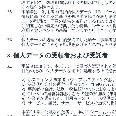
理する場合、処理期間は利用者の指示に従うものと
ある場合を除きます。
事業者は、利用者の選択的個人データ（特にメー
情報に基づく同意に基づき処理する場合があります。
む）の利用は、同意の提供を条件とするものでは
に関連しない特定の特典または特典コンテンツの
利用者アカウントの画面上でいつでも行うことが
す。
個人データの処理の目的が終了した場合、事業者
個人データのさらなる処理を妨げるものではあり
個人データの受領者および受託者
事業者に加えて、本ポリシーに基づき選定された第
目的のために個人データを適正に処理する上で必
ホスティング 事業者（ウェブ ホスティングお
決済代行会社の運営事業者である
ThePay.cz, s.r
事業者の会計、法務、税務顧問および法令によ
C レベルの経営幹部およびその他の管理職（
事業者が選定した、利用者へのサービス提供に
サービス、製品、サポートサービスの適切な提
本第 3.1 条に記載された者は、本ポリシーにおい