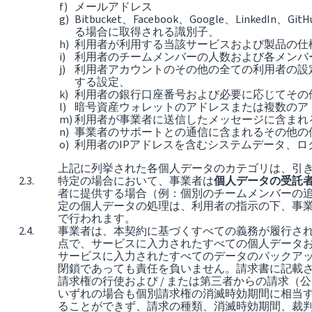
メールアドレス
Bitbucket、Facebook、Google、Link
る場合に取得される識別子、
利用者が利用する当該サービスおよび製品の仕
利用者のチームメンバーの人数および各メンバ
利用者アカウントのその他の全ての利用者の設
する設定、
利用者の銀行口座番号および必要に応じてその
暗号資産ウォレットのアドレスまたは複数のア
利用者が事業者に送信したメッセージに含まれ
事業者のサポートとの通信に含まれるその他の
利用者のIPアドレスを含むシステムデータ、ロ
上記に列挙された各個人データのカテゴリは、引
特定の場合において、事業者は
個人データの受託
者に提供する場合（例：個別のチームメンバーの
定の個人データの処理は、利用者の指示の下、事
で行われます。
事業者は、本契約に基づくすべての義務が履行され
点で、サービスに入力されたすべての個人データ
サービスに入力されたすべてのデータのバックア
閉鎖であっても責任を負いません。請求書に記載さ
請求権の行使および / または第三者からの請求
いずれの場合も個別請求権の消滅時効期間に相当す
ることができず、請求の種類、消滅時効期間、裁