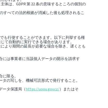
、GDPR 第 22 条の意味するところの個別の
めのすべての法的根拠が消滅した後も処理されるこ
でも行使することができます。以下に列挙する権
通じて自動的に実行できる場合があります。
性により期間の延長が必要な場合を除き、遅くとも
合には事業者に当該個人データの開示を請求す
合に限る。
ータの写しを、機械可読形式で発行すること。
データ保護局（
https://uoou.gov.cz/
）またはそ