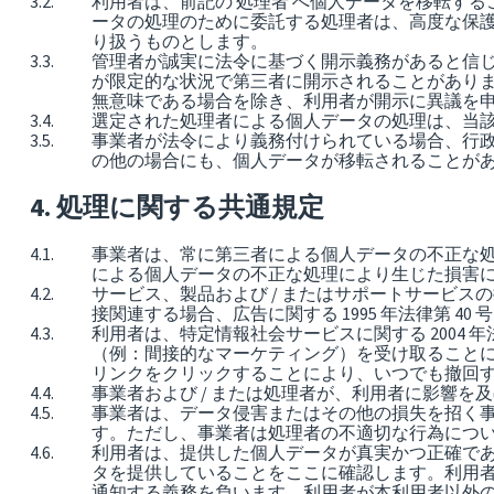
利用者は、前記の 処理者 へ個人データを移転す
ータの処理のために委託する処理者は、高度な保護
り扱うものとします。
管理者が誠実に法令に基づく開示義務があると信
が限定的な状況で第三者に開示されることがあり
無意味である場合を除き、利用者が開示に異議を
選定された処理者による個人データの処理は、当
事業者が法令により義務付けられている場合、行
の他の場合にも、個人データが移転されることが
処理に関する共通規定
事業者は、常に第三者による個人データの不正な
による個人データの不正な処理により生じた損害
サービス、製品および / またはサポートサービス
接関連する場合、広告に関する 1995 年法律第 4
利用者は、特定情報社会サービスに関する 2004 年
（例：間接的なマーケティング）を受け取ること
リンクをクリックすることにより、いつでも撤回
事業者および / または処理者が、利用者に影響
事業者は、データ侵害またはその他の損失を招く
す。ただし、事業者は処理者の不適切な行為につ
利用者は、提供した個人データが真実かつ正確で
タを提供していることをここに確認します。利用
通知する義務を負います。利用者が本利用者以外