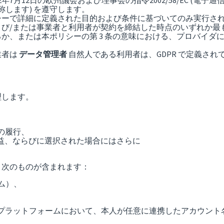
び2002年7月12日の欧州議会および理事会の指令2002/58/EC
します) を遵守します。
ーで詳細に定義された目的および条件に基づいてのみ実行され、
び/または事業者と利用者が契約を締結した時点のいずれか最
か、または本ポリシーの第 3 条の意味における、プロバイダ
業者は
データ管理者
自然人である利用者は、GDPR で定義さ
理します。
義務の履行、
の正当な利益、ならびに選択された場合にはさらに
、次のものが含まれます：
ム）、
X その他のプラットフォームにおいて、本人が任意に連携したアカウン