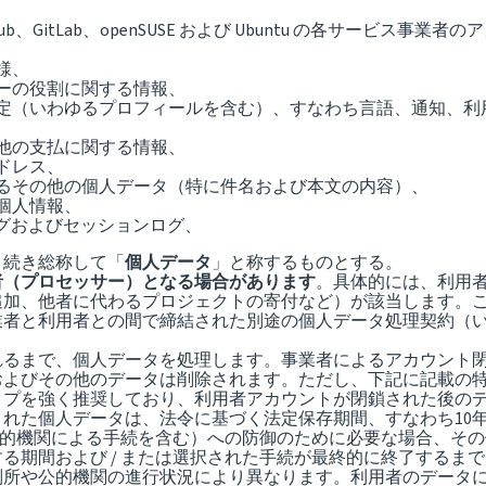
edIn、GitHub、GitLab、openSUSE および Ubuntu の
様、
ーの役割に関する情報、
定（いわゆるプロフィールを含む）、すなわち言語、通知、利
他の支払に関する情報、
ドレス、
るその他の個人データ（特に件名および本文の内容）、
個人情報、
グおよびセッションログ、
き続き総称して「
個人データ
」と称するものとする。
者（プロセッサー）となる場合があります
。具体的には、利用
追加、他者に代わるプロジェクトの寄付など）が該当します。
業者と利用者との間で締結された別途の個人データ処理契約（
るまで、個人データを処理します。事業者によるアカウント閉鎖
およびその他のデータは削除されます。ただし、下記に記載の
ップを強く推奨しており、利用者アカウントが閉鎖された後の
れた個人データは、法令に基づく法定保存期間、すなわち10
（公的機関による手続を含む）への防御のために必要な場合、そ
る期間および / または選択された手続が最終的に終了するま
判所や公的機関の進行状況により異なります。利用者のデータ