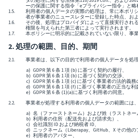
タの処理に関する法律第110/2019 Coll.、およ
ーの保護に関する指令「eプライバシー指令」と略称
利用者の個人データの実際の処理は、常に本ポリシ
者が事業者のニュースレターに登録した時点、およ
その後、処理はプロバイダによって直接実行される
権限を与えられた第三者によって実行されます。
本ポリシーに明示的に記載されていない限り、事
処理の範囲、目的、期間
事業者は、以下の目的で利用者の個人データを処
GDPR 第 6 条 1 項 (b) に基づく契約の履行、
GDPR 第 6 条 1 項 (b) に基づく契約の交渉、
GDPR 第 6 条 1 項 (c) に基づく事業者の法的
GDPR 第 6 条 1 項 (f) に基づく事業者
GDPR 第 6 条 (1)(a)に基づく利用者の同意。
事業者が処理する利用者の個人データの範囲には
名（ファーストネーム）および姓（ラストネー
利用者の住所（配送先および請求先）、
会社識別 ID および納税者 ID、
ニックネーム（Liberapay、GitHub、
利用者のアバター、