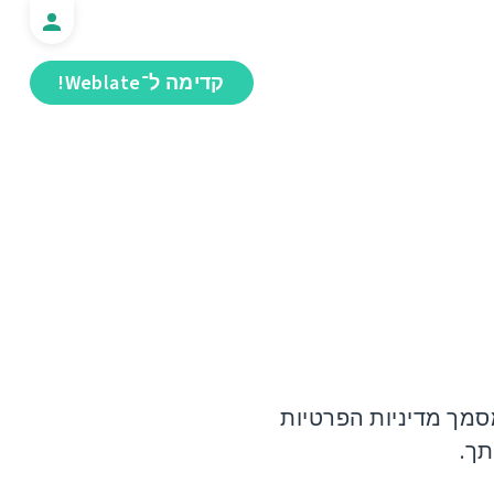
קדימה ל־Weblate!
מך מדיניות הפרטיות
תך.