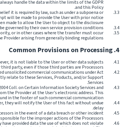
 always handle the data within the limits of the GDPR
and this Policy.
lief it is required by law, such as under a subpoena or
empt will be made to provide the User with prior notice
een made to allow the User to object to the disclosure.
e governed by their own service provision conditions.
thority, or in other cases where the transfer must occur
e Provider arising from generally binding regulations.
Common Provisions on Processing
r, it is not liable to the User or other data subjects
ird party, even if those third parties are Processors.
dered unsolicited commercial communications under Act
ctly relate to these Services, Products, and/or Support
Services.
2004 Coll. on Certain Information Society Services and
om the Provider at the User's electronic address. This
 found in the footer of such commercial communication.
r, they will notify the User of this fact without undue
delay.
essors in the event of a data breach or other incident
responsible for the improper actions of the Processors.
ey have provided data the use of which does not violate