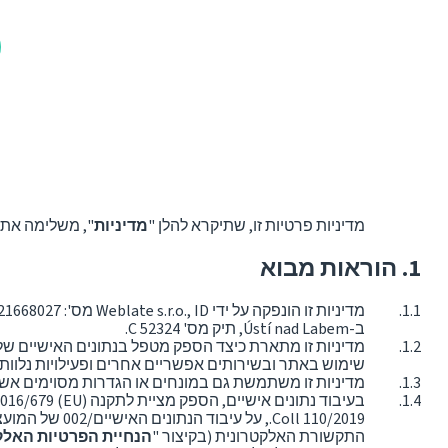
מדיניות פרטיות זו, שתיקרא להלן "
מדיניות
", משלימה את
הוראות מבוא
ב-Ústí nad Labem, תיק מס' C 52324.
מדיניות זו מתארת כיצד הספק מטפל בנתונים האישיים ש
שימוש באתר ובשירותים אפשריים אחרים ופעילויות נלוות.
מדיניות זו משתמשת גם במונחים או הגדרות מסוימים אשר הוגדרו בסעיף 1 של התנאים ואשר יש להם אותה
בעיבוד נתונים אישיים, הספק מציית לתקנה (EU) 2016/679 של הפרלמנט האירופי והמועצה, תקנת הגנת המידע הכללית, הידועה גם בשם GDPR (להלן נשתמש בקיצור "
התקשורת האלקטרונית (בקיצור "
הנחיית הפרטיות האלק