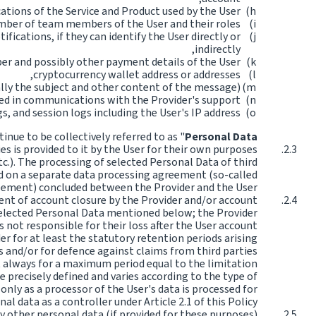
cations of the Service and Product used by the User,
ber of team members of the User and their roles,
ifications, if they can identify the User directly or
indirectly,
r and possibly other payment details of the User,
cryptocurrency wallet address or addresses,
lly the subject and other content of the message),
ed in communications with the Provider's support,
s, and session logs including the User's IP address,
inue to be collectively referred to as "
Personal Data
es is provided to it by the User for their own purposes
tc.). The processing of selected Personal Data of third
sed on a separate data processing agreement (so-called
ement) concluded between the Provider and the User.
ment of account closure by the Provider and/or account
r selected Personal Data mentioned below; the Provider
s not responsible for their loss after the User account
ider for at least the statutory retention periods arising
ims and/or for defence against claims from third parties
ut always for a maximum period equal to the limitation
e precisely defined and varies according to the type of
only as a processor of the User's data is processed for
l data as a controller under Article 2.1 of this Policy.
y other personal data (if provided for these purposes)