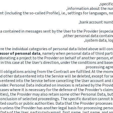
specifi
information about the num
t (including the so-called Profile), i.e., settings for languages, not
bank account numbe
a contained in messages sent by the User to the Provider (especia
other personal data contain
system data, log
re the individual categories of personal data listed above will cont
essor of personal data
, namely when personal data of third parti
 donating a project to the Provider on behalf of another person, e
 in this case at the User's direction, under the conditions and ba
processing agre
ll obligations arising from the Contract are fulfilled. At the mo
nd other data entered into the Service will be deleted, except fo
a entered into the Service before cancelling the User account and i
Provider. Personal Data indicated on invoices is retained by the Prov
 In cases where it is necessary for the defence of the Provider's cla
rities), the Provider may also retain some other Personal Data, b
 conclusion of selected proceedings. The specific duration cannot b
cted courts or public authorities. Data that the Provider processes 
s unless the Provider has another legal basis for processing persona
ata of the User, particularly email, first name, last name, and an