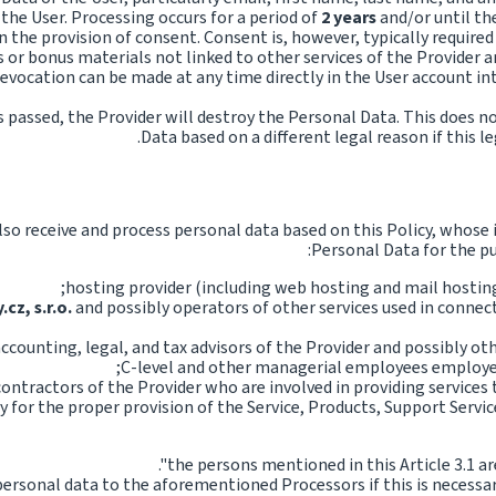
the User. Processing occurs for a period of
2 years
and/or until th
 the provision of consent. Consent is, however, typically require
s or bonus materials not linked to other services of the Provider a
vocation can be made at any time directly in the User account int
passed, the Provider will destroy the Personal Data. This does no
Data based on a different legal reason if this le
 also receive and process personal data based on this Policy, whos
Personal Data for the purp
;
hosting provider (including web hosting and mail hosting 
cz, s.r.o.
and possibly operators of other services used in conne
ccounting, legal, and tax advisors of the Provider and possibly ot
C-level and other managerial employees employed
contractors of the Provider who are involved in providing services 
for the proper provision of the Service, Products, Support Service
".
the persons mentioned in this Article 3.1 are
ersonal data to the aforementioned Processors if this is necessar