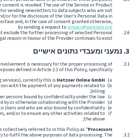
e consent is revoked. The use of the Service or Product
d for sending newsletters to data subjects who are not
nd/or for the disclosure of the User's Personal Data in
erface and, in the case of consent granted otherwise,
.
by sending a request to
privacy@weblate.org
t exclude the further processing of selected Personal
gal reason in favour of the Provider continues to exist.
נמעני ומעבדי נתונים אישיים
e involvement is necessary for the proper processing of
oses defined in Article 2.1 of this Policy, specifically:
services), currently this is
Hetzner Online GmbH
ction with the payment of any payments related to
billing;
her persons bound by confidentiality under the law;
 by or otherwise collaborating with the Provider;
to Users and who are also bound by confidentiality;
s, and/or to ensure any other activities related to
the above;
 collectively referred to in this Policy as "
Processors
y to fulfil the above purposes of data processing. The