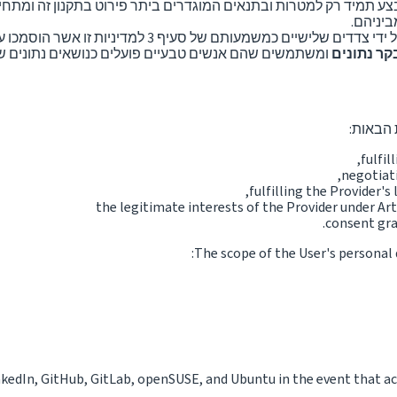
ע תמיד רק למטרות ובתנאים המוגדרים ביתר פירוט בתקנון זה ומ
ביניהם.
יניות זו אשר הוסמכו על ידי הספק לעבד נתונים אישיים בהתאם למדיניות זו.
קר נתונים
ומשתמשים שהם אנשים טבעיים פועלים כנושאים נתונים שכן תפ
הבאות:
fulfil
negotiati
fulfilling the Provider's
the legitimate interests of the Provider under Art
consent gra
The scope of the User's personal 
inkedIn, GitHub, GitLab, openSUSE, and Ubuntu in the event that ac