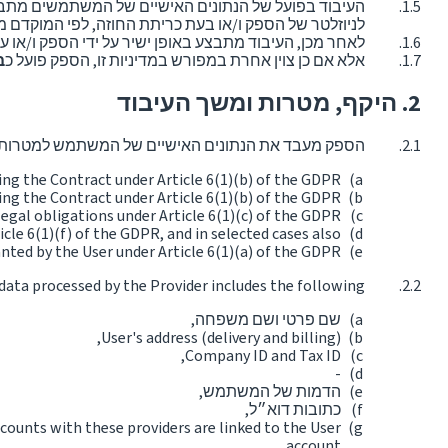
העיבוד בפועל של הנתונים האישיים של המשתמשים מתבצ
לניוזלטר של הספק ו/או בעת כריתת החוזה, לפי המוקדם מ
לאחר מכן, העיבוד מתבצע באופן ישיר על ידי הספק ו/או על ידי צדדים שלישיים כמשמעותם של סעיף 3 למד
אלא אם כן צוין אחרת במפורש במדיניות זו, הספק פועל כ
ב
היקף, מטרות ומשך העיבוד
הספק מעבד את הנתונים האישיים של המשתמש למטרות 
ling the Contract under Article 6(1)(b) of the GDPR,
ng the Contract under Article 6(1)(b) of the GDPR,
 legal obligations under Article 6(1)(c) of the GDPR,
icle 6(1)(f) of the GDPR, and in selected cases also
nted by the User under Article 6(1)(a) of the GDPR.
data processed by the Provider includes the following:
שם פרטי ושם משפחה,
User's address (delivery and billing),
Company ID and Tax ID,
‐
הדמות של המשתמש,
כתובות דוא״ל,
counts with these providers are linked to the User
account,