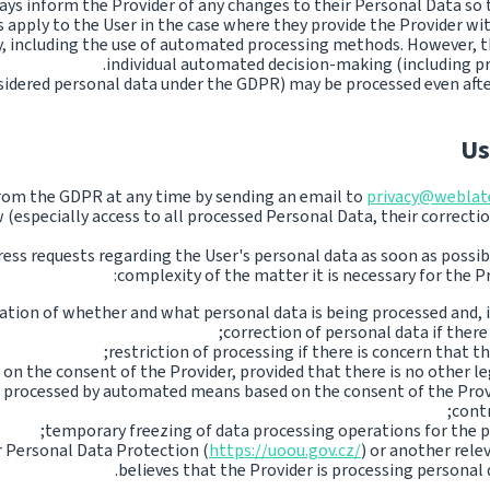
lways inform the Provider of any changes to their Personal Data so
 apply to the User in the case where they provide the Provider wit
y, including the use of automated processing methods. However, th
individual automated decision-making (including pr
dered personal data under the GDPR) may be processed even after
Us
 from the GDPR at any time by sending an email to
privacy@weblat
(especially access to all processed Personal Data, their correcti
ress requests regarding the User's personal data as soon as possib
complexity of the matter it is necessary for the Pr
ation of whether and what personal data is being processed and, if 
correction of personal data if there 
restriction of processing if there is concern that t
on the consent of the Provider, provided that there is no other le
a processed by automated means based on the consent of the Provid
contr
temporary freezing of data processing operations for the pu
or Personal Data Protection (
https://uoou.gov.cz/
) or another rele
believes that the Provider is processing personal d