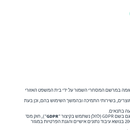
הונפקה על ידי Weblate s.r.o., ID מס': 21668027, עם משרד רשום בכתובת Nábřežní 694, Cvikov II, 471 54 Cvikov, רשומה במרשם המסחרי השמור על ידי בית המשפט האזורי
וצרים, בשירותי התמיכה ובהמשך השימוש בהם, וכן בעת
GDPR
"), חוק מס'
110/2019 Coll., על עיבוד הנתונים האישיים/002 של המועצה האירופית/EC, כמו גם ההנחיה האירופית/82 של המועצה. 12 ביולי 2002 בנושא עיבוד נתונים אישיים והגנת הפרטיות במגזר