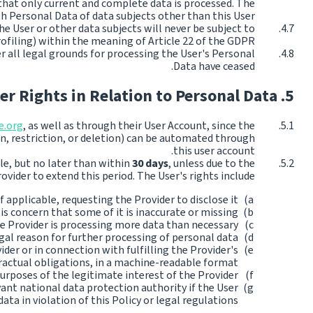
 that only current and complete data is processed. The
h Personal Data of data subjects other than this User.
e User or other data subjects will never be subject to
ofiling) within the meaning of Article 22 of the GDPR.
 all legal grounds for processing the User's Personal
Data have ceased.
er Rights in Relation to Personal Data
e.org
, as well as through their User Account, since the
on, restriction, or deletion) can be automated through
this user account.
le, but no later than within
30 days
, unless due to the
ovider to extend this period. The User's rights include:
applicable, requesting the Provider to disclose it;
is concern that some of it is inaccurate or missing;
he Provider is processing more data than necessary;
gal reason for further processing of personal data;
er or in connection with fulfilling the Provider's
actual obligations, in a machine-readable format;
rposes of the legitimate interest of the Provider;
vant national data protection authority if the User
ata in violation of this Policy or legal regulations.