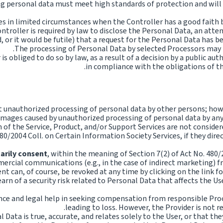
g personal data must meet high standards of protection and will
s in limited circumstances when the Controller has a good faith be
Controller is required by law to disclose the Personal Data, an att
, or it would be futile) that a request for the Personal Data has b
The processing of Personal Data by selected Processors may b
s obliged to do so by law, as a result of a decision by a public au
in compliance with the obligations of th
 unauthorized processing of personal data by other persons; howeve
amages caused by unauthorized processing of personal data by any th
n of the Service, Product, and/or Support Services are not consi
80/2004 Coll. on Certain Information Society Services, if they dire
arily consent
, within the meaning of Section 7(2) of Act No. 480/
rcial communications (e.g., in the case of indirect marketing) fr
nt can, of course, be revoked at any time by clicking on the link
arn of a security risk related to Personal Data that affects the Use
ance and legal help in seeking compensation from responsible Proc
leading to loss. However, the Provider is not 
Data is true, accurate, and relates solely to the User, or that th