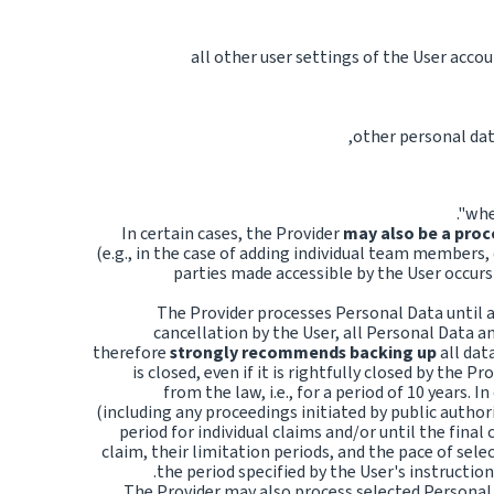
all other user settings of the User accoun
other personal dat
".
whe
In certain cases, the Provider
may also be a proc
(e.g., in the case of adding individual team members,
parties made accessible by the User occurs
The Provider processes Personal Data until a
cancellation by the User, all Personal Data a
therefore
strongly recommends backing up
all dat
is closed, even if it is rightfully closed by the 
from the law, i.e., for a period of 10 years.
(including any proceedings initiated by public autho
period for individual claims and/or until the final
claim, their limitation periods, and the pace of sele
the period specified by the User's instruction
The Provider may also process selected Personal D