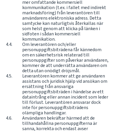
mer omfattande kommersiell
kommunikation (t.ex. i fallet med indirekt
marknadsföring) från leverantören till
användarens elektroniska adress. Detta
samtycke kan naturligtvis återkallas när
som helst genom att klicka på länken i
sidfoten i sådan kommersiell
kommunikation.
Om leverantören och/eller
personuppgiftsbiträdena får kännedom
om en säkerhetsrisk relaterad till
personuppgifter som påverkar användaren,
kommer de att underrätta användaren om
detta utan onödigt dröjsmål.
Leverantören kommer att ge användaren
assistans och juridisk hjälp vid ansökan om
ersättning från ansvariga
personuppgiftsbiträden i händelse av ett
dataintrång eller annan incident som leder
till förlust. Leverantören ansvarar dock
inte för personuppgiftsbiträdens
olämpliga handlingar.
Användaren bekräftar härmed att de
tillhandahållna personuppgifterna är
sanna, korrekta och endast avser