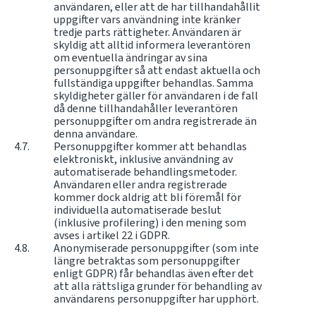
användaren, eller att de har tillhandahållit
uppgifter vars användning inte kränker
tredje parts rättigheter. Användaren är
skyldig att alltid informera leverantören
om eventuella ändringar av sina
personuppgifter så att endast aktuella och
fullständiga uppgifter behandlas. Samma
skyldigheter gäller för användaren i de fall
då denne tillhandahåller leverantören
personuppgifter om andra registrerade än
denna användare.
Personuppgifter kommer att behandlas
elektroniskt, inklusive användning av
automatiserade behandlingsmetoder.
Användaren eller andra registrerade
kommer dock aldrig att bli föremål för
individuella automatiserade beslut
(inklusive profilering) i den mening som
avses i artikel 22 i GDPR.
Anonymiserade personuppgifter (som inte
längre betraktas som personuppgifter
enligt GDPR) får behandlas även efter det
att alla rättsliga grunder för behandling av
användarens personuppgifter har upphört.