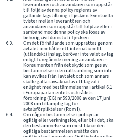
leverantören och användaren som uppstår
till följd av denna policy regleras av
gällande lagstiftning i Tjeckien. Eventuella
tvister mellan leverantören och
användaren som uppstår till följd av eller i
samband med denna policy ska lösas av
behörig civil domstol i Tjeckien.
Om det förhållande som upprättas genom
avtalet innehåller ett internationellt
(utländskt) inslag, berövar inte valet av lag
enligt föregående mening användaren –
Konsumenten från det skydd som ges av
bestämmelser i den rättsordning som inte
kan avvikas från i avtalet och som annars
skulle gälla i avsaknad av ett lagval i
enlighet med bestämmelserna i artikel 6.1
i Europaparlamentets och rådets
förordning (EG) nr 593/2008 av den 17 juni
2008 om tillämplig lag för
avtalsförpliktelser (Rom I).
Om någon bestämmelse i policyn är
ogiltig eller verkningslös, eller blir det, ska
den bestämmelse som mest liknar den
ogiltiga bestämmelsen ersätta den
ogiltiga bestämmelsen. Ogiltigheten eller