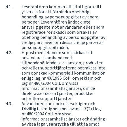
Leverantören kommer alltid att göra sitt
yttersta för att förhindra obehörig
behandling av personuppgifter av andra
personer. Leverantören är dock inte
ansvarig gentemot användaren eller andra
registrerade för skador som orsakas av
obehörig behandling av personuppgifter av
tredje part, även om dessa tredje parter är
personuppgiftsbiträden.
E-postmeddelanden som skickas till
användare i samband med
tillhandahållandet av tjänsten, produkten
och/eller supporttjänsterna betraktas inte
som oönskad kommersiell kommunikation
enligt lag nr 40/1995 Coll. om reklam och
lag nr 480/2004 Coll. om vissa
informationssamhällstjänster, om de
direkt avser dessa tjänster, produkter
och/eller supporttjänster.
Användaren kan dock uttryckligen och
frivilligt
, i enlighet med avsnitt 7(2) i lag
nr 480/2004 Coll. om vissa
informationssamhällstjänster och ändring
av vissa lagar,
samtycka till
att ta emot