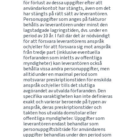
för förlust av dessa uppgifter efter att
användarkontot har stängts, även om det
har stängts på rätt sätt av leverantören.
Personuppgifter som anges på fakturor
behålls av leverantören under minst den
lagstadgade lagringstiden, dvs. under en
period av 10 år. I fall där det är nödvändigt
för att försvara leverantörens anspråk
och/eller för att försvara sig mot anspråk
från tredje part (inklusive eventuella
förfaranden som inletts av offentliga
myndigheter) kan leverantören också
behålla vissa andra personuppgifter, men
alltid under en maximal period som
motsvarar preskriptionstiden för enskilda
anspråk och/eller tills det slutliga
avgörandet av utvalda förfaranden. Den
specifika varaktigheten kan inte definieras
exakt och varierar beroende på typen av
anspråk, deras preskriptionstider och
takten hos utvalda domstolar eller
offentliga myndigheter. Uppgifter som
leverantören endast behandlar som
personuppgiftsbiträde för användarens
uppgifter behandlas under den period som