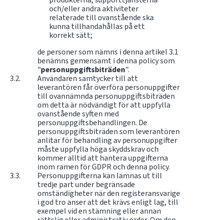
och/eller andra aktiviteter
relaterade till ovanstående ska
kunna tillhandahållas på ett
korrekt sätt;
de personer som nämns i denna artikel 3.1
benämns gemensamt i denna policy som
"
personuppgiftsbiträden
".
Användaren samtycker till att
leverantören får överföra personuppgifter
till ovannämnda personuppgiftsbiträden
om detta är nödvändigt för att uppfylla
ovanstående syften med
personuppgiftsbehandlingen. De
personuppgiftsbiträden som leverantören
anlitar för behandling av personuppgifter
måste uppfylla höga skyddskrav och
kommer alltid att hantera uppgifterna
inom ramen för GDPR och denna policy.
Personuppgifterna kan lämnas ut till
tredje part under begränsade
omständigheter när den registeransvarige
i god tro anser att det krävs enligt lag, till
exempel vid en stämning eller annan
rättslig eller administrativ order. Om den