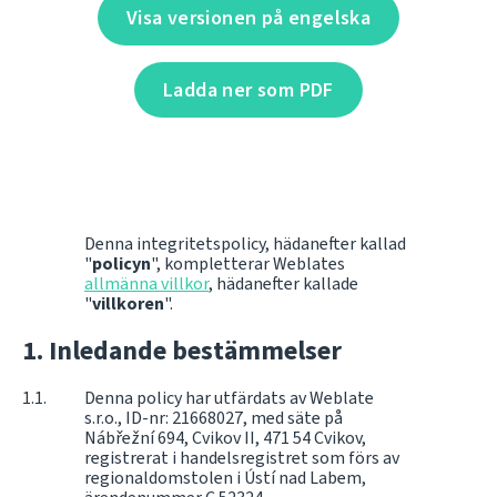
Visa versionen på engelska
Ladda ner som PDF
Denna integritetspolicy, hädanefter kallad
"
policyn
", kompletterar Weblates
allmänna villkor
, hädanefter kallade
"
villkoren
".
Inledande bestämmelser
Denna policy har utfärdats av Weblate
s.r.o., ID-nr: 21668027, med säte på
Nábřežní 694, Cvikov II, 471 54 Cvikov,
registrerat i handelsregistret som förs av
regionaldomstolen i Ústí nad Labem,