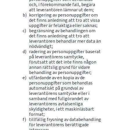
och, i förekommande fall, begära
att leverantören lämnar ut dem;
korrigering av personuppgifter om
det finns anledning att tro att vissa
uppgifter är felaktiga eller saknas;
begränsning av behandlingen om
det finns anledning att tro att
leverantören behandlar mer data än
nödvändigt;
radering av personuppgifter baserat
på leverantörens samtycke,
förutsatt att det inte finns någon
annan rättslig grund för vidare
behandling av personuppgifter;
utfärdande av en kopia av de
personuppgifter som behandlas
automatiskt på grundval av
leverantörens samtycke eller i
samband med fullgörandet av
leverantörens avtalsenliga
skyldigheter, i ett maskinläsbart
format;
tillfällig frysning av databehandling
för leverantörens berättigade
intressen;