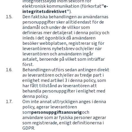
integritetsskydd inom sektorn för
elektronisk kommunikation (förkortat
”e-
integritetsdirektivet”
).
Den faktiska behandlingen av användarnas
personuppgifter sker alltid endast för de
ändamål och under de villkor som
definieras mer detaljerat i denna policy och
inleds i det ögonblick då användaren
besöker webbplatsen, registrerar sig för
leverantörens nyhetsbrev och/eller när
leverantören och användaren ingår
avtalet, beroende på vilket som inträffar
först.
Behandlingen utförs sedan antingen direkt
av leverantören och/eller av tredje part i
enlighet med artikel 3 i denna policy, som
har fått tillstånd av leverantören att
behandla personuppgifter i enlighet med
denna policy.
Om inte annat uttryckligen anges i denna
policy, agerar leverantören
som
personuppgiftsansvarig
och
användare som är fysiska personer agerar
som registrerade, enligt definitionerna i
GDPR.