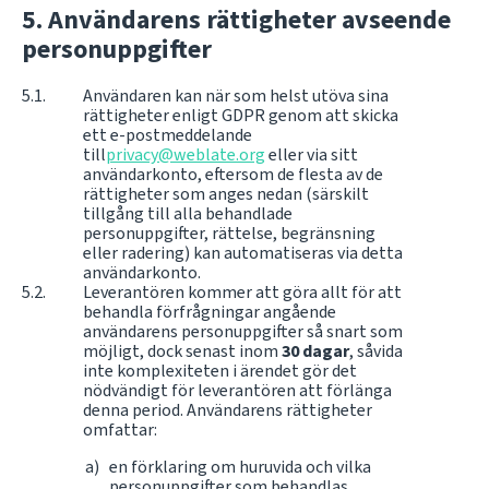
Användarens rättigheter avseende
personuppgifter
Användaren kan när som helst utöva sina
rättigheter enligt GDPR genom att skicka
ett e-postmeddelande
till
privacy@weblate.org
eller via sitt
användarkonto, eftersom de flesta av de
rättigheter som anges nedan (särskilt
tillgång till alla behandlade
personuppgifter, rättelse, begränsning
eller radering) kan automatiseras via detta
användarkonto.
Leverantören kommer att göra allt för att
behandla förfrågningar angående
användarens personuppgifter så snart som
möjligt, dock senast inom
30 dagar
, såvida
inte komplexiteten i ärendet gör det
nödvändigt för leverantören att förlänga
denna period. Användarens rättigheter
omfattar:
en förklaring om huruvida och vilka
personuppgifter som behandlas