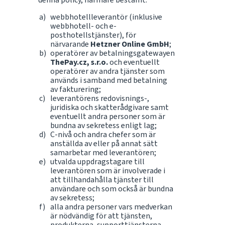
webbhotellleverantör (inklusive
webbhotell- och e-
posthotellstjänster), för
närvarande
Hetzner Online GmbH
;
operatörer av betalningsgatewayen
ThePay.cz, s.r.o.
och eventuellt
operatörer av andra tjänster som
används i samband med betalning
av fakturering;
leverantörens redovisnings-,
juridiska och skatterådgivare samt
eventuellt andra personer som är
bundna av sekretess enligt lag;
C-nivå och andra chefer som är
anställda av eller på annat sätt
samarbetar med leverantören;
utvalda uppdragstagare till
leverantören som är involverade i
att tillhandahålla tjänster till
användare och som också är bundna
av sekretess;
alla andra personer vars medverkan
är nödvändig för att tjänsten,
produkterna, supporttjänsterna