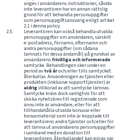
anges i användarens instruktioner, såvida
inte leverantören har en annan rättslig
grund för att behandla personuppgifter
som personuppgiftsansvarig enligt artikel
2.1 i denna policy.
Leverantören kan också behandla utvalda
personuppgifter om användaren, särskilt
e-postadress, förnamn, efternamn och
andra personuppgifter (om sådana
lämnats för dessa ändamål) på grundval av
användarens
frivilliga och informerade
samtycke. Behandlingen sker under en
period av
två år
och/eller tills samtycket
återkallas. Användningen av tjänsten eller
produkten (inklusive supporttjänster) är
aldrig
villkorad av att samtycke lämnas.
Samtycke krävs dock vanligtvis för att
skicka nyhetsbrev till registrerade som
ännu inte är användare, eller för att
tillhandahålla utvalda bonusar eller
bonusmaterial som inte är kopplade till
leverantörens andra tjänster och/eller för
att lämna ut användarens personuppgifter
i samband med en donation till
leverantören. Återkallandet kan göras när