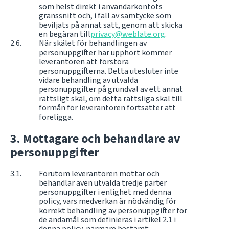
som helst direkt i användarkontots
gränssnitt och, i fall av samtycke som
beviljats på annat sätt, genom att skicka
en begäran till
privacy@weblate.org
.
När skälet för behandlingen av
personuppgifter har upphört kommer
leverantören att förstöra
personuppgifterna. Detta utesluter inte
vidare behandling av utvalda
personuppgifter på grundval av ett annat
rättsligt skäl, om detta rättsliga skäl till
förmån för leverantören fortsätter att
föreligga.
Mottagare och behandlare av
personuppgifter
Förutom leverantören mottar och
behandlar även utvalda tredje parter
personuppgifter i enlighet med denna
policy, vars medverkan är nödvändig för
korrekt behandling av personuppgifter för
de ändamål som definieras i artikel 2.1 i
denna policy, närmare bestämt: