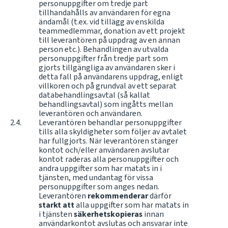
personuppgifter om tredje part
tillhandahålls av användaren för egna
ändamål (t.ex. vid tillägg av enskilda
teammedlemmar, donation av ett projekt
till leverantören på uppdrag av en annan
person etc.). Behandlingen av utvalda
personuppgifter från tredje part som
gjorts tillgängliga av användaren sker i
detta fall på användarens uppdrag, enligt
villkoren och på grundval av ett separat
databehandlingsavtal (så kallat
behandlingsavtal) som ingåtts mellan
leverantören och användaren.
Leverantören behandlar personuppgifter
tills alla skyldigheter som följer av avtalet
har fullgjorts. När leverantören stänger
kontot och/eller användaren avslutar
kontot raderas alla personuppgifter och
andra uppgifter som har matats in i
tjänsten, med undantag för vissa
personuppgifter som anges nedan.
Leverantören
rekommenderar
därför
starkt att
alla uppgifter som har matats in
i tjänsten
säkerhetskopieras
innan
användarkontot avslutas och ansvarar inte