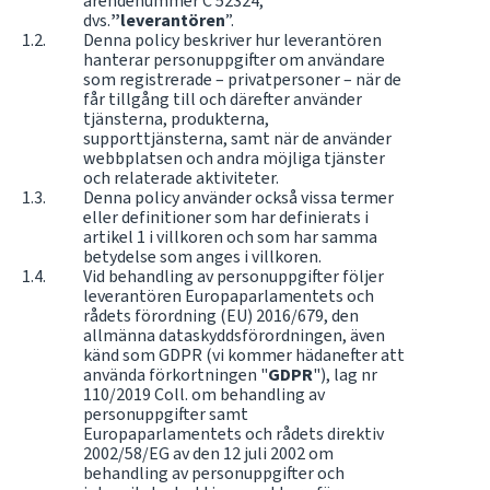
ärendenummer C 52324,
dvs.
”leverantören
”.
Denna policy beskriver hur leverantören
hanterar personuppgifter om användare
som registrerade – privatpersoner – när de
får tillgång till och därefter använder
tjänsterna, produkterna,
supporttjänsterna, samt när de använder
webbplatsen och andra möjliga tjänster
och relaterade aktiviteter.
Denna policy använder också vissa termer
eller definitioner som har definierats i
artikel 1 i villkoren och som har samma
betydelse som anges i villkoren.
Vid behandling av personuppgifter följer
leverantören Europaparlamentets och
rådets förordning (EU) 2016/679, den
allmänna dataskyddsförordningen, även
känd som GDPR (vi kommer hädanefter att
använda förkortningen "
GDPR
"), lag nr
110/2019 Coll. om behandling av
personuppgifter samt
Europaparlamentets och rådets direktiv
2002/58/EG av den 12 juli 2002 om
behandling av personuppgifter och