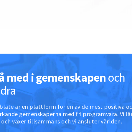
å med i gemenskapen
och
idra
late är en plattform för en av de mest positiva o
rkande gemenskaperna med fri programvara. Vi lä
 och växer tillsammans och vi ansluter världen.