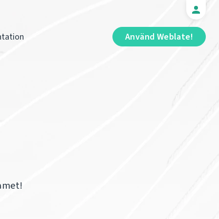
tation
Använd Weblate!
eamet!