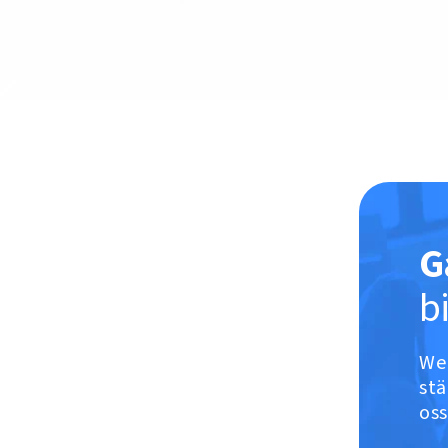
G
b
Web
stä
oss