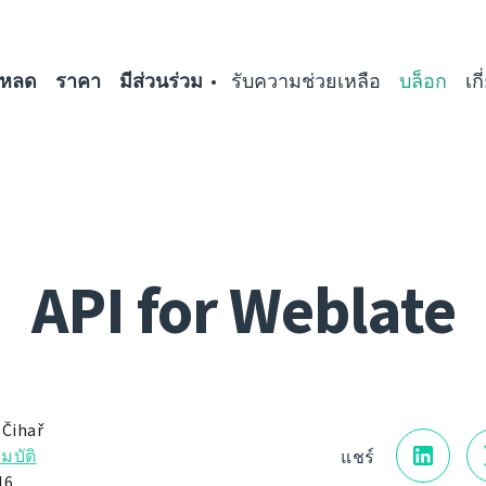
โหลด
ราคา
มีส่วนร่วม
รับความช่วยเหลือ
บล็อก
เก
API for Weblate
 Čihař
มบัติ
แชร์
16