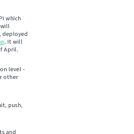
API which
 will
t, deployed
on
. It will
 April.
on level -
r other
it, push,
ts and