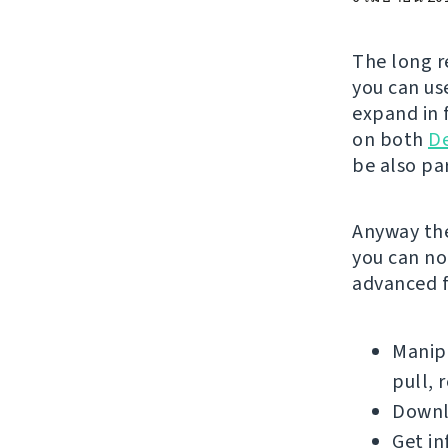
The long r
you can use
expand in f
on both
D
be also par
Anyway the
you can no
advanced f
Manipu
pull, 
Downlo
Get in