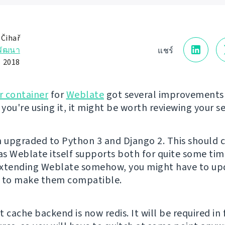
 Čihař
พัฒนา
แชร์
 2018
r container
for
Weblate
got several improvements 
 you're using it, it might be worth reviewing your s
n upgraded to Python 3 and Django 2. This should 
s Weblate itself supports both for quite some time
extending Weblate somehow, you might have to up
s to make them compatible.
 cache backend is now redis. It will be required in 