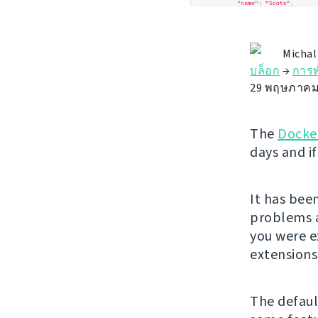
Michal
บล็อก
→
การ
29 พฤษภาคม
The
Docke
days and if
It has bee
problems a
you were 
extension
The default