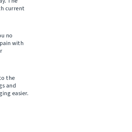
ay. The
th current
ou no
pain with
r
to the
gs and
ng easier.