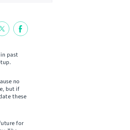
in past
etup.
cause no
, but if
date these
future for