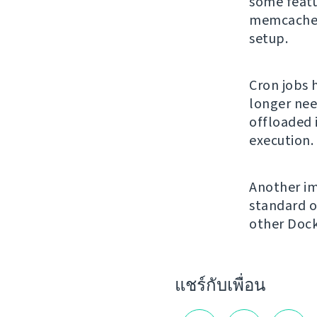
some featu
memcached 
setup.
Cron jobs 
longer nee
offloaded 
execution.
Another im
standard o
other Doc
แชร์กับเพื่อน