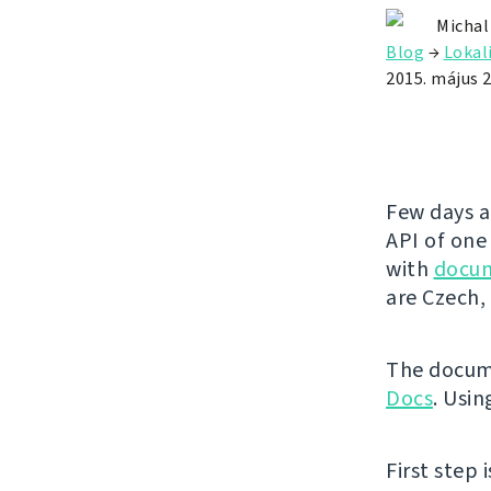
Michal
Blog
→
Lokal
2015. május 2
Few days a
API of one
with
docu
are Czech, 
The docume
Docs
. Usin
First step 