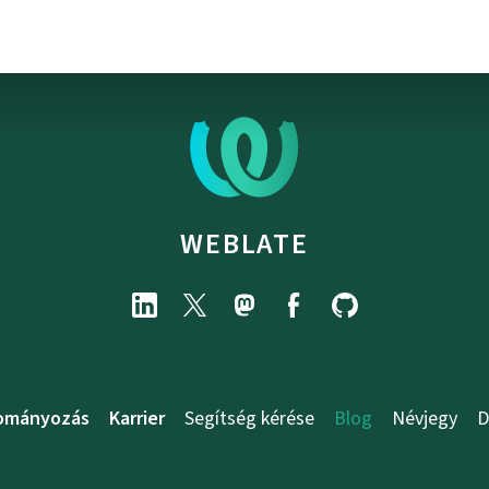
WEBLATE
ományozás
Karrier
Segítség kérése
Blog
Névjegy
D