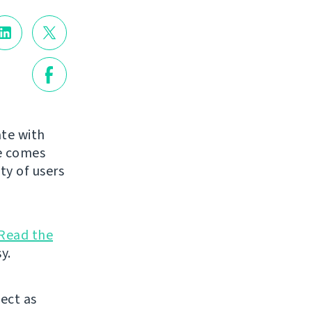
te with
de comes
ty of users
Read the
y.
ject as