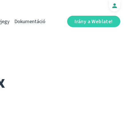
jegy
Dokumentáció
Irány a Weblate!
x