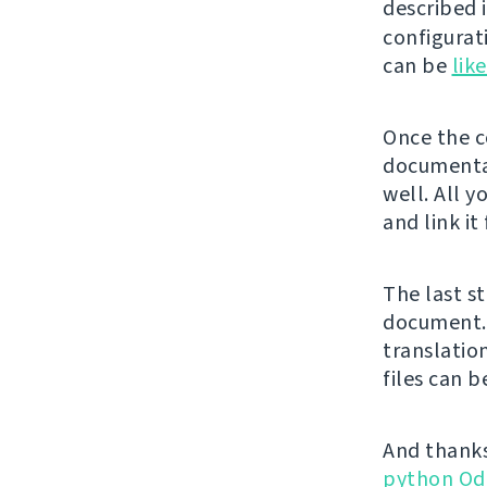
described 
configurat
can be
lik
Once the co
documentat
well. All y
and link it
The last st
document. 
translatio
files can 
And thanks
python Od