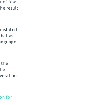
er of few
he result
ranslated
that as
 language
 the
the
veral po
on for