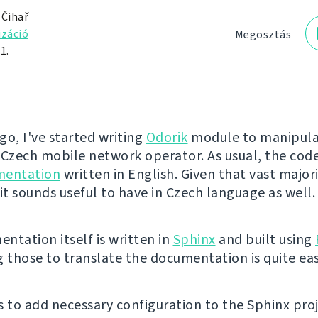
 Čihař
izáció
Megosztás
1.
go, I've started writing
Odorik
module to manipula
 Czech mobile network operator. As usual, the co
mentation
written in English. Given that vast majori
it sounds useful to have in Czech language as well.
ntation itself is written in
Sphinx
and built using
g those to translate the documentation is quite eas
is to add necessary configuration to the Sphinx pro