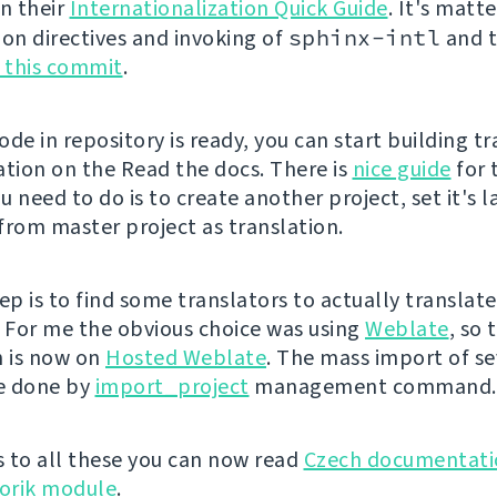
in their
Internationalization Quick Guide
. It's matt
ion directives and invoking of
sphinx-intl
and t
e this commit
.
de in repository is ready, you can start building t
ion on the Read the docs. There is
nice guide
for 
ou need to do is to create another project, set it's
 from master project as translation.
ep is to find some translators to actually translate
For me the obvious choice was using
Weblate
, so 
n is now on
Hosted Weblate
. The mass import of se
be done by
import_project
management command.
 to all these you can now read
Czech documentati
orik module
.