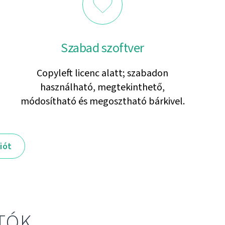
Szabad szoftver
Copyleft licenc alatt; szabadon
használható, megtekinthető,
módosítható és megosztható bárkivel.
iót
TÓK