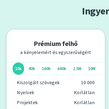
Ingye
Prémium felhő
a kényelemért és egyszerűségért
10k
40k
160k
640k
2.5M
10M
Kiszolgált szövegek
10 000
Nyelvek
Korlátlan
Projektek
Korlátlan