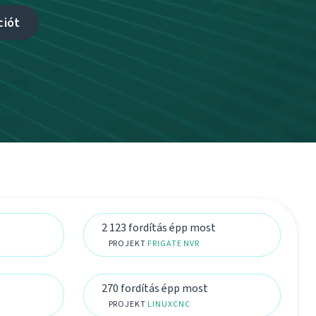
ciót
2 123 fordítás épp most
PROJEKT
FRIGATE NVR
270 fordítás épp most
PROJEKT
LINUXCNC