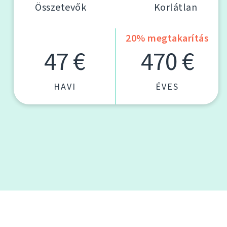
Összetevők
Korlátlan
20% megtakarítás
47 €
470 €
HAVI
ÉVES