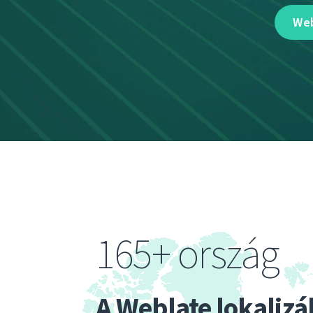
Web
165+ ország
A Weblate lokalizál