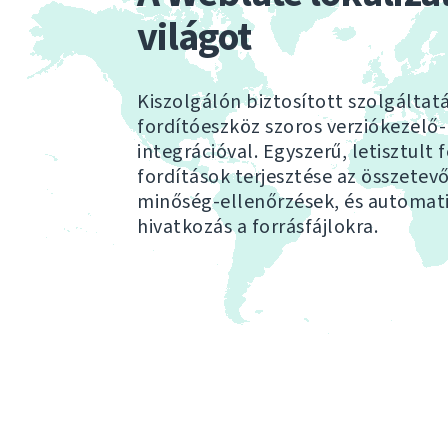
világot
Kiszolgálón biztosított szolgáltatá
fordítóeszköz szoros verziókezelő-
integrációval. Egyszerű, letisztult f
fordítások terjesztése az összetev
minőség-ellenőrzések, és automat
hivatkozás a forrásfájlokra.