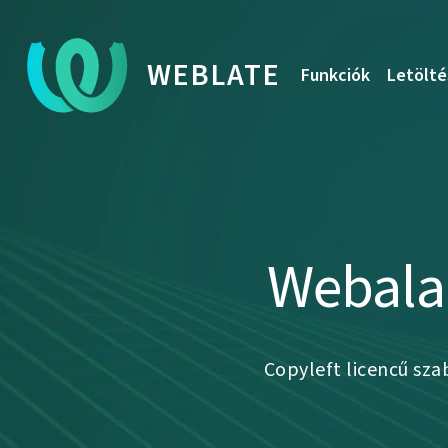
WEBLATE
Funkciók
Letölté
Webal
Copyleft licencű sz