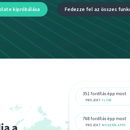
late kipróbálása
Fedezze fel az összes funk
351 fordítás épp most
PROJEKT
FLOW
768 fordítás épp most
ja a
PROJEKT
MODERN APPS