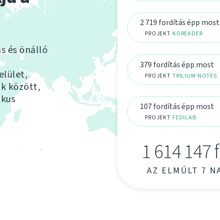
2 719 fordítás épp most
PROJEKT
KOREADER
s és önálló
379 fordítás épp most
elület,
PROJEKT
TRILIUM NOTES
ők között,
ikus
107 fordítás épp most
PROJEKT
FEDILAB
1 614 147 
AZ ELMÚLT 7 N