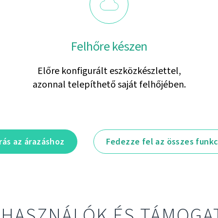
Felhőre készen
Előre konfigurált eszközkészlettel,
azonnal telepíthető saját felhőjében.
rás az árazáshoz
Fedezze fel az összes funkc
LHASZNÁLÓK ÉS TÁMOGA