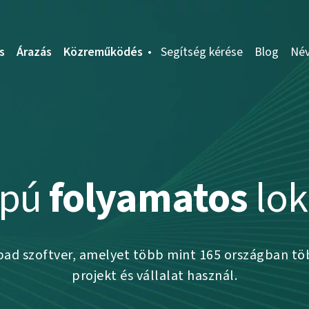
s
Árazás
Közreműködés
Segítség kérése
Blog
Név
apú
folyamatos
lok
abad szoftver, amelyet több mint 165 országban tö
projekt és vállalat használ.