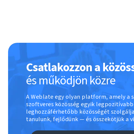
Csatlakozzon a közös
és működjön közre
A Weblate egy olyan platform, amely a 
szoftveres közösség egyik legpozitívabb
leghozzáférhetőbb közösségét szolgálja 
tanulunk, fejlődünk — és összekötjük a v