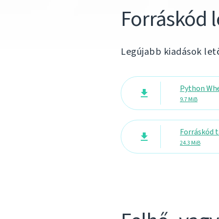
Forráskód l
Legújabb kiadások let
Python Wh
9.7 MiB
Forráskód t
24.3 MiB