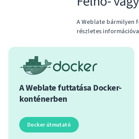
Felhő- vagy
A Weblate bármilyen f
részletes információv
A Weblate futtatása Docker-
konténerben
Docker útmutató