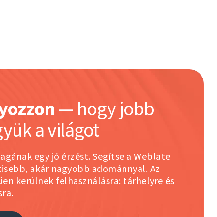
yozzon
— hogy jobb
gyük a világot
gának egy jó érzést. Segítse a Weblate
 kisebb, akár nagyobb adománnyal. Az
en kerülnek felhasználásra: tárhelyre és
sra.