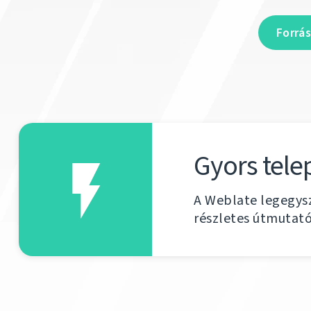
Forrá
Gyors tele
A Weblate legegy
részletes útmutató