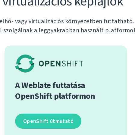
 virtualizációs képfájlok
elhő- vagy virtualizációs környezetben futtatható
al szolgálnak a leggyakrabban használt platformok
A Weblate futtatása
OpenShift platformon
OpenShift útmutató