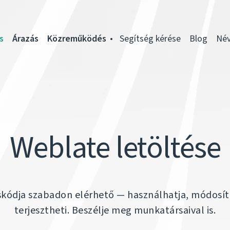
s
Árazás
Közreműködés
Segítség kérése
Blog
Név
Weblate letöltése
áskódja szabadon elérhető — használhatja, módosít
terjesztheti. Beszélje meg munkatársaival is.