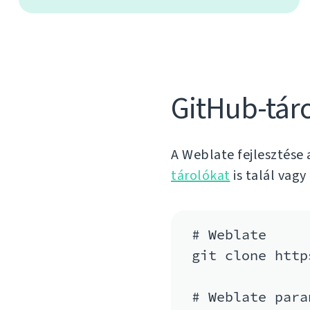
GitHub-tár
A Weblate fejlesztése
tárolókat
is talál vagy
# Weblate

git clone http
# Weblate para