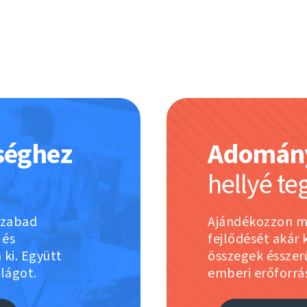
séghez
Adomán
hellyé te
szabad
Ajándékozzon ma
 és
fejlődését akár
ki. Együtt
összegek ésszerű
ilágot.
emberi erőforrá