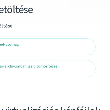
etöltése
öltése
eel-csomag
ar-archívumban, gzip tömörítéssel