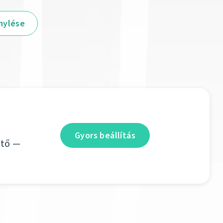
nylése
Gyors beállítás
ető —