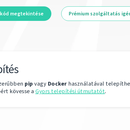
skód megtekintése
Prémium szolgáltatás igé
pítés
szerűbben
pip
vagy
Docker
használatával telepíth
ért kövesse a
Gyors telepítési útmutatót
.