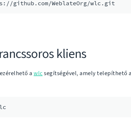
s://github.com/WeblateOrg/wlc.git
rancssoros kliens
vezérelhető a
wlc
segítségével, amely telepíthető 
lc