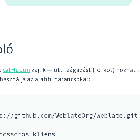
oló
 a
GitHubon
zajlik — ott leágazást (forkot) hozhat 
 használja az alábbi parancsokat:
s://github.com/WeblateOrg/weblate.git

ncssoros kliens
