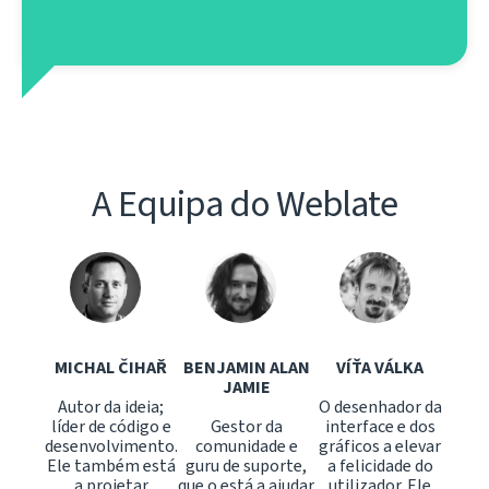
A Equipa do Weblate
MICHAL ČIHAŘ
BENJAMIN ALAN
VÍŤA VÁLKA
JAMIE
Autor da ideia;
O desenhador da
líder de código e
Gestor da
interface e dos
desenvolvimento.
comunidade e
gráficos a elevar
Ele também está
guru de suporte,
a felicidade do
a projetar
que o está a ajudar
utilizador. Ele