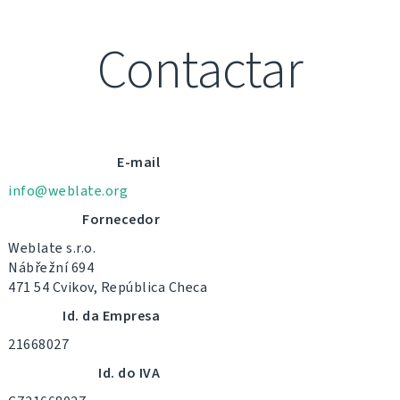
Contactar
E-mail
info@weblate.org
Fornecedor
Weblate s.r.o.
Nábřežní 694
471 54 Cvikov, República Checa
Id. da Empresa
21668027
Id. do IVA