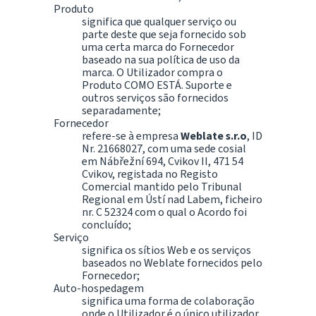
Produto
significa que qualquer serviço ou
parte deste que seja fornecido sob
uma certa marca do Fornecedor
baseado na sua política de uso da
marca. O Utilizador compra o
Produto COMO ESTÁ. Suporte e
outros serviços são fornecidos
separadamente;
Fornecedor
refere-se à empresa
Weblate s.r.o
, ID
Nr. 21668027, com uma sede cosial
em Nábřežní 694, Cvikov II, 471 54
Cvikov, registada no Registo
Comercial mantido pelo Tribunal
Regional em Ústí nad Labem, ficheiro
nr. C 52324 com o qual o Acordo foi
concluído;
Serviço
significa os sítios Web e os serviços
baseados no Weblate fornecidos pelo
Fornecedor;
Auto-hospedagem
significa uma forma de colaboração
onde o Utilizador é o único utilizador