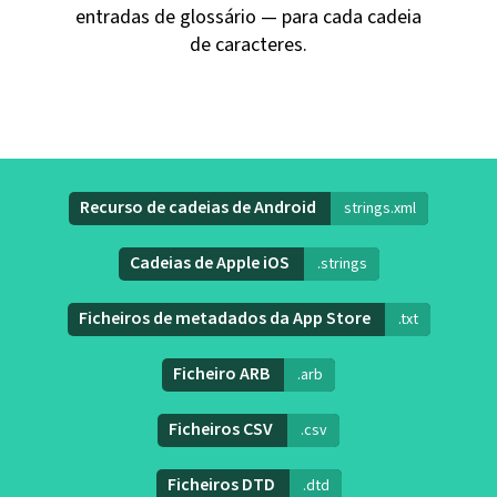
entradas de glossário — para cada cadeia
de caracteres.
Recurso de cadeias de Android
strings.xml
Cadeias de Apple iOS
.strings
Ficheiros de metadados da App Store
.txt
Ficheiro ARB
.arb
Ficheiros CSV
.csv
Ficheiros DTD
.dtd