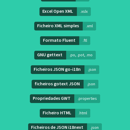
Excel Open XML
.xslx
Ficheiro XML simples
.xml
Formato Fluent
.ftl
GNU gettext
.po, .pot, .mo
Ficheiros JSON go-i18n
.json
ficheiros gotext JSON
.json
Propriedades GWT
.properties
Ficheiro HTML
.html
Ficheiros de JSON i18next
.json