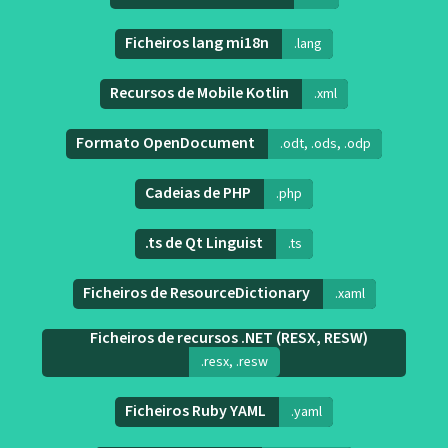
Ficheiros lang mi18n
.lang
Recursos de Mobile Kotlin
.xml
Formato OpenDocument
.odt, .ods, .odp
Cadeias de PHP
.php
.ts de Qt Linguist
.ts
Ficheiros de ResourceDictionary
.xaml
Ficheiros de recursos .NET (RESX, RESW)
.resx, .resw
Ficheiros Ruby YAML
.yaml