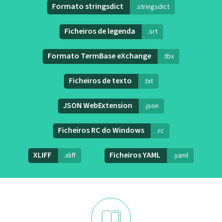
Formato stringsdict
.stringsdict
Ficheiros de legenda
.srt
Formato TermBase eXchange
.tbx
Ficheiros de texto
.txt
JSON WebExtension
.json
Ficheiros RC do Windows
.rc
XLIFF
Ficheiros YAML
.xliff
.yaml