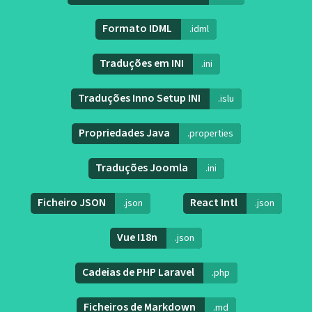
Formato IDML
.idml
Traduções em INI
.ini
Traduções Inno Setup INI
.islu
Propriedades Java
.properties
Traduções Joomla
.ini
Ficheiro JSON
React Intl
.json
.json
Vue I18n
.json
Cadeias de PHP Laravel
.php
Ficheiros de Markdown
.md