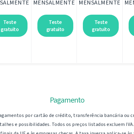
SALMENTE
MENSALMENTE
MENSALMENTE
ME
Teste
Teste
Teste
gratuito
gratuito
gratuito
Pagamento
agamentos por cartão de crédito, transferência bancária ou c
alhes e possibilidades. Todos os preços listados excluem IVA.
finais da UE e às empresas checas. A taxa inversa aplica-se às