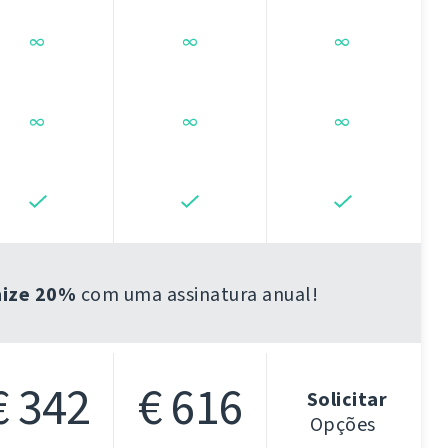
∞
∞
∞
∞
∞
∞
ize 20%
com uma assinatura anual!
€ 342
€ 616
Solicitar
Opções