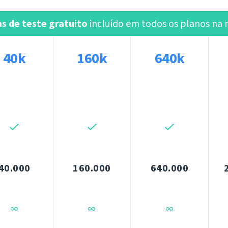
as de teste gratuito
incluído em todos os planos na
40k
160k
640k
40.000
160.000
640.000
∞
∞
∞