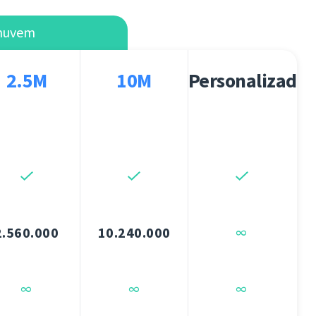
 nuvem
2.5M
10M
Personalizado
2.560.000
10.240.000
∞
∞
∞
∞