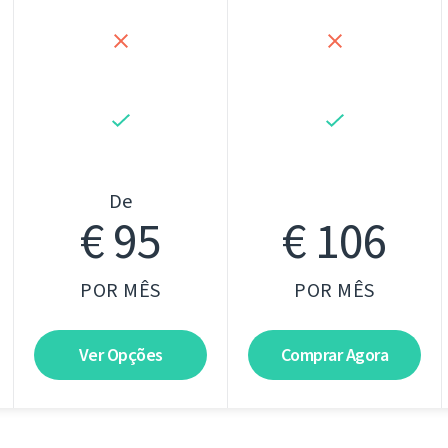
De
€ 95
€ 106
POR MÊS
POR MÊS
Ver Opções
Comprar Agora