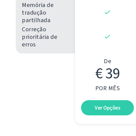
Memória de
tradução
partilhada
Correção
prioritária de
erros
De
€ 39
POR MÊS
Ver Opções