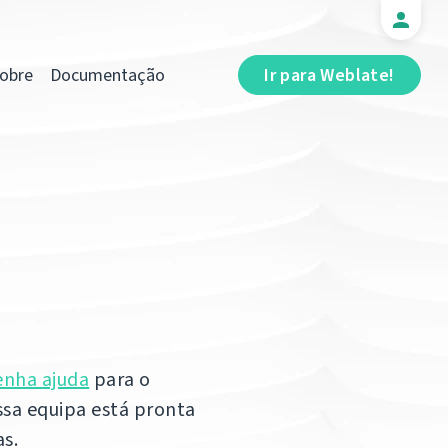
obre
Documentação
Ir para Weblate!
enha ajuda
para o
ssa equipa está pronta
s.