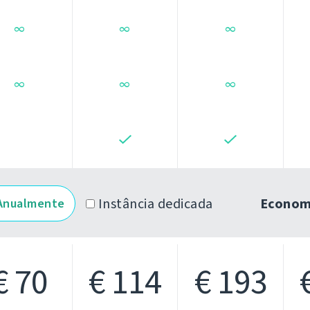
∞
∞
∞
∞
∞
∞
Instância dedicada
Econom
Anualmente
€ 70
€ 114
€ 193