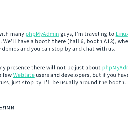
with many
phpMyAdmin
guys, I'm traveling to
Linu
. We'll have a booth there (hall 6, booth A13), whe
demos and you can stop by and chat with us.
my presence there will not be just about
phpMyAd
e few
Weblate
users and developers, but if you hav
cuss, just stop by, I'll be usually around the booth.
зьями