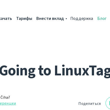
качать
Тарифы
Внести вклад
Поддержка
Блог
Going to LinuxTa
 Čihař
еренции
Поделиться