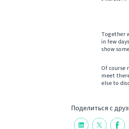
Together 
in few days
show some 
Of course 
meet ther
else to dis
Поделиться с дру