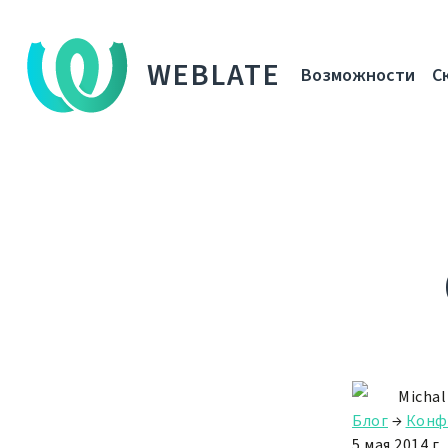
WEBLATE
Возможности
С
Michal
Блог
→
Конф
5 мая 2014 г.