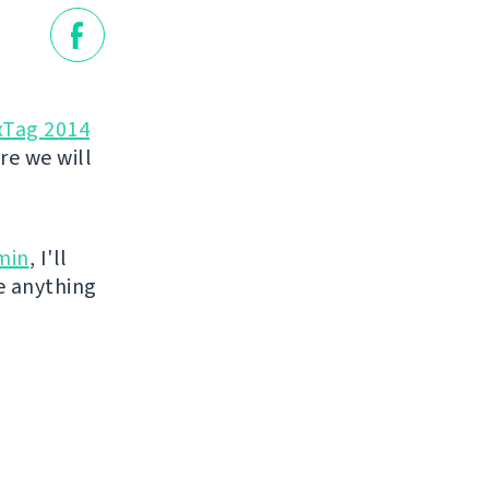
xTag 2014
re we will
min
, I'll
e anything