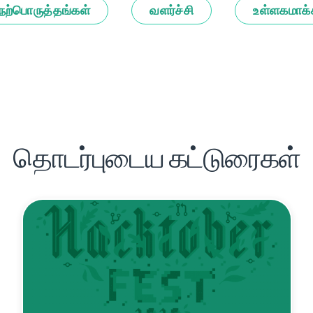
நற்பொருத்தங்கள்
வளர்ச்சி
உள்ளகமாக்
தொடர்புடைய கட்டுரைகள்