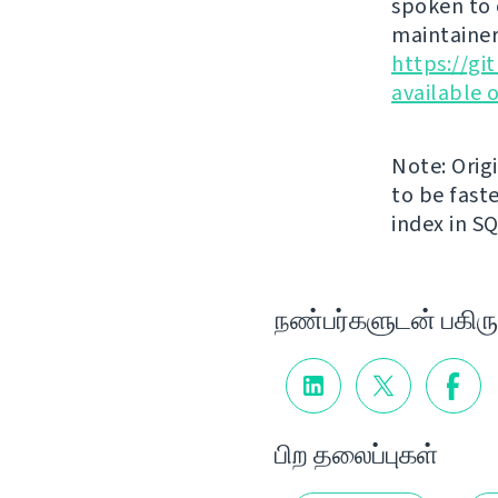
spoken to 
maintainer
https://g
available 
Note: Orig
to be faste
index in S
நண்பர்களுடன் பகிரு
பிற தலைப்புகள்