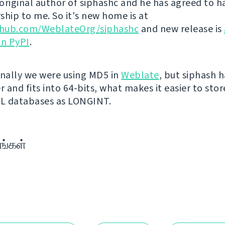
original author of siphashc and he has agreed to h
ship to me. So it's new home is at
ithub.com/WeblateOrg/siphashc
and new release is
on PyPI
.
inally we were using MD5 in
Weblate
, but siphash 
r and fits into 64-bits, what makes it easier to sto
QL databases as LONGINT.
ங்கள்