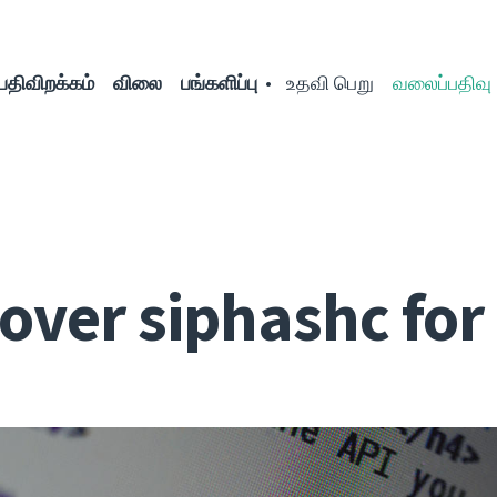
பதிவிறக்கம்
விலை
பங்களிப்பு
உதவி பெறு
வலைப்பதிவு
over siphashc fo