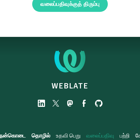
வலைப்பதிவுக்குத் திரும்பு
WEBLATE
நன்கொடை
தொழில்
உதவி பெறு
வலைப்பதிவு
பற்றி
க