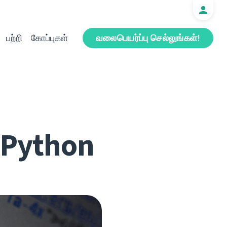
பற்றி
கோப்புகள்
வலைபெயர்ப்பு செல்லுங்கள்!
r Python