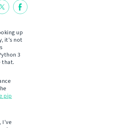
ooking up
, it's not
s
 Python 3
 that.
nance
the
e pip
 I've