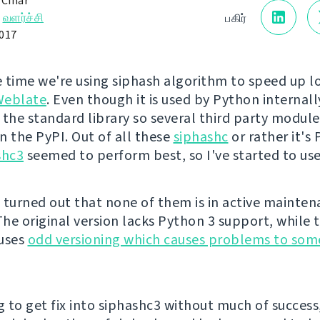
 Čihař
→
வளர்ச்சி
பகிர்
017
 time we're using siphash algorithm to speed up l
Weblate
. Even though it is used by Python internally
 the standard library so several third party module
n the PyPI. Out of all these
siphashc
or rather it's
shc3
seemed to perform best, so I've started to use
 turned out that none of them is in active mainte
he original version lacks Python 3 support, while 
 uses
odd versioning which causes problems to som
g to get fix into siphashc3 without much of success,