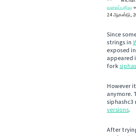
Michal
வலைப்பதிவு
24 ஆகஸ்டு, 2
Since some
strings in
exposed in
appeared i
fork
sipha
However it
anymore. T
siphashc3
versions
.
After tryin