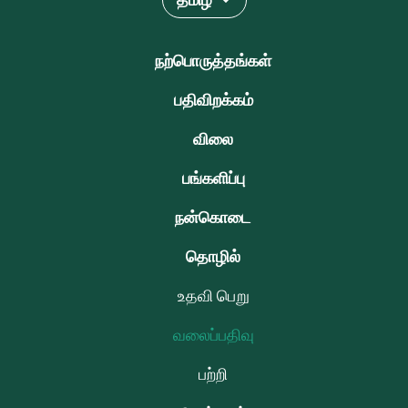
தமிழ்
நற்பொருத்தங்கள்
பதிவிறக்கம்
விலை
பங்களிப்பு
நன்கொடை
தொழில்
உதவி பெறு
வலைப்பதிவு
பற்றி