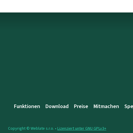
Funktionen
Download
Preise
Mitmachen
Sp
Copyright © Weblate s.r.o. •
Lizenziert unter GNU GPLv3+