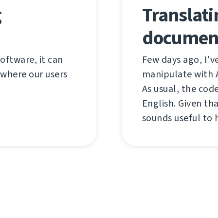
g
Translat
documen
software, it can
Few days ago, I'v
 where our users
manipulate with 
As usual, the co
English. Given tha
sounds useful to 