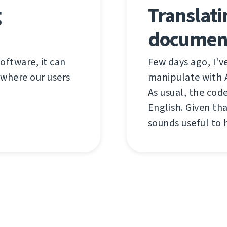
g
Translat
documen
software, it can
Few days ago, I'v
 where our users
manipulate with 
As usual, the co
English. Given tha
sounds useful to 