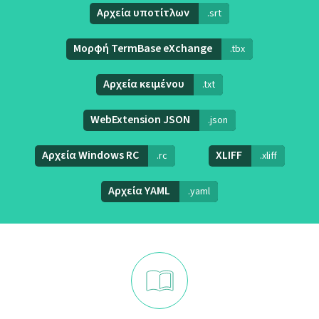
Αρχεία υποτίτλων
.srt
Μορφή TermBase eXchange
.tbx
Αρχεία κειμένου
.txt
WebExtension JSON
.json
Αρχεία Windows RC
XLIFF
.rc
.xliff
Αρχεία YAML
.yaml