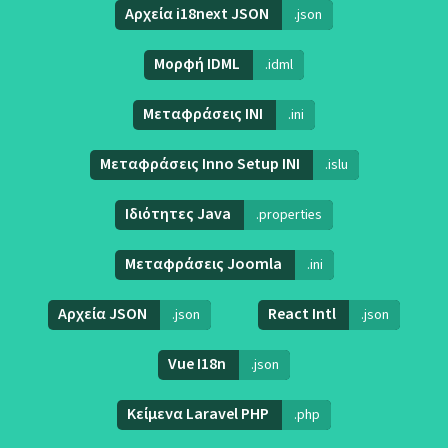
Αρχεία i18next JSON
.json
Μορφή IDML
.idml
Μεταφράσεις INI
.ini
Μεταφράσεις Inno Setup INI
.islu
Ιδιότητες Java
.properties
Μεταφράσεις Joomla
.ini
Αρχεία JSON
React Intl
.json
.json
Vue I18n
.json
Κείμενα Laravel PHP
.php