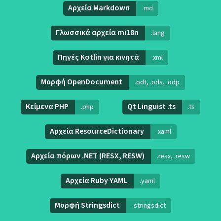
Αρχεία Markdown
.md
Γλωσσικά αρχεία mi18n
.lang
Πηγές Kotlin για κινητά
.xml
Μορφή OpenDocument
.odt, .ods, .odp
Κείμενα PHP
Qt Linguist .ts
.php
.ts
Αρχεία ResourceDictionary
.xaml
Αρχεία πόρων .NET (RESX, RESW)
.resx, .resw
Αρχεία Ruby YAML
.yaml
Μορφή Stringsdict
.stringsdict