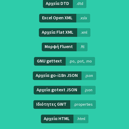
Αρχεία DTD
.dtd
Excel Open XML
.xslx
Αρχεία Flat XML
.xml
Μορφή Fluent
.ftl
GNU gettext
.po, .pot, .mo
Αρχεία go-i18n JSON
.json
Αρχεία gotext JSON
.json
Ιδιότητες GWT
.properties
Αρχεία HTML
.html