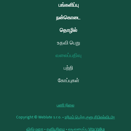
பங்களிப்பு
நன்கொடை
தொழில்
உதவி பெறு
வலைப்பதிவு
பற்றி
கோப்புகள்
பணி நிலை
Copyright © Weblate s.r.o. •
உரிமம் பெற்ற குனு சிபிஎல்விப3+
விதிமுறை
•
தனியுரிமை
• வடிவமைப்பு
Vita Valka