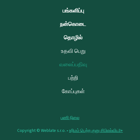
பங்களிப்பு
நன்கொடை
தொழில்
உதவி பெறு
வலைப்பதிவு
பற்றி
கோப்புகள்
பணி நிலை
Copyright © Weblate s.r.o. •
உரிமம் பெற்ற குனு சிபிஎல்விப3+