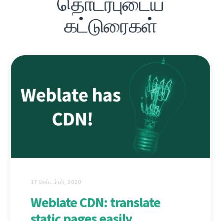
தொடர்புடைய
கட்டுரைகள்
17 செப்டம்பர், 2020
Weblate CDN: translate
static pages easily