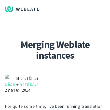
WEBLATE
Merging Weblate
instances
Michal Čihař
บล็อก
→
การพัฒนา
2 ตุลาคม 2014
For quite some time, I've been running translation