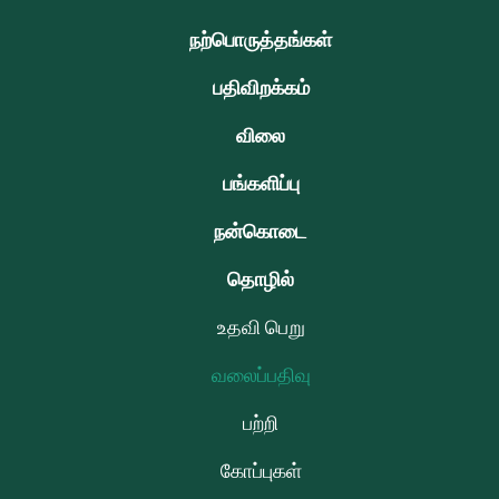
நற்பொருத்தங்கள்
பதிவிறக்கம்
விலை
பங்களிப்பு
நன்கொடை
தொழில்
உதவி பெறு
வலைப்பதிவு
பற்றி
கோப்புகள்