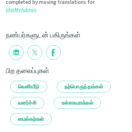
completed by moving translations for
phpMyAdmin
.
நண்பர்களுடன் பகிருங்கள்
பிற தலைப்புகள்
வெளியீடு
நற்பொருத்தங்கள்
வளர்ச்சி
உள்ளகமாக்கல்
மைல்கற்கள்